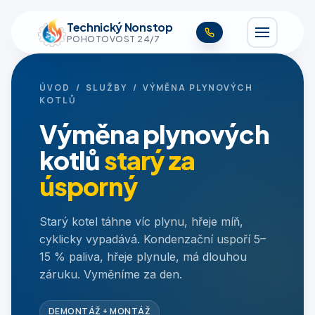
Technický Nonstop
POHOTOVOST 24/7
ÚVOD
/
SLUŽBY
/ VÝMĚNA PLYNOVÝCH
KOTLŮ
Výměna plynových
kotlů
starý za
úsporný
Starý kotel táhne víc plynu, hřeje míň,
cyklicky vypadává. Kondenzační uspoří 5–
15 % paliva, hřeje plynule, má dlouhou
záruku. Vyměníme za den.
DEMONTÁŽ + MONTÁŽ