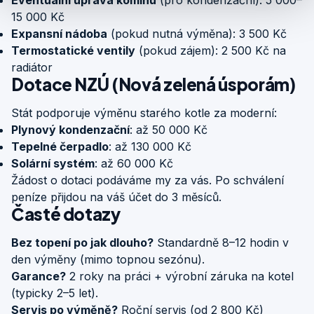
Eventuální úprava komínu
(pro kondenzační): 5 000–
15 000 Kč
Expansní nádoba
(pokud nutná výměna): 3 500 Kč
Termostatické ventily
(pokud zájem): 2 500 Kč na
radiátor
Dotace NZÚ (Nová zelená úsporám)
Stát podporuje výměnu starého kotle za moderní:
Plynový kondenzační
: až 50 000 Kč
Tepelné čerpadlo
: až 130 000 Kč
Solární systém
: až 60 000 Kč
Žádost o dotaci podáváme my za vás. Po schválení
peníze přijdou na váš účet do 3 měsíců.
Časté dotazy
Bez topení po jak dlouho?
Standardně 8–12 hodin v
den výměny (mimo topnou sezónu).
Garance?
2 roky na práci + výrobní záruka na kotel
(typicky 2–5 let).
Servis po výměně?
Roční servis (od 2 800 Kč)