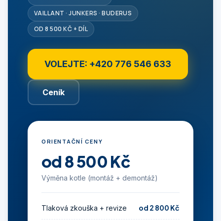
VAILLANT · JUNKERS · BUDERUS
OD 8 500 KČ + DÍL
VOLEJTE: +420 776 546 633
Ceník
ORIENTAČNÍ CENY
od 8 500 Kč
Výměna kotle (montáž + demontáž)
od 2 800 Kč
Tlaková zkouška + revize