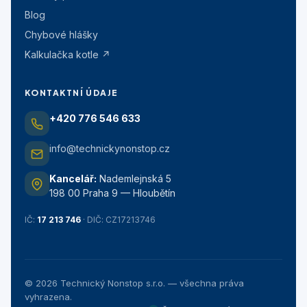
Blog
Chybové hlášky
Kalkulačka kotle ↗
KONTAKTNÍ ÚDAJE
+420 776 546 633
info@technickynonstop.cz
Kancelář:
Nademlejnská 5
198 00 Praha 9 — Hloubětín
IČ:
17 213 746
· DIČ: CZ17213746
©
2026
Technický Nonstop s.r.o. — všechna práva
vyhrazena.