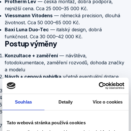
Protherm Lev
— česká montáž, dobrá podpora,
nejnižší cena. Cca 25 000–35 000 Kč.
Viessmann Vitodens
— německá precision, dlouhá
životnost. Cca 50 000–65 000 Kč.
Baxi Luna Duo-Tec
— italský design, dobrá
funkčnost. Cca 30 000–42 000 Kč.
Postup výměny
Konzultace + zaměření
— návštěva,
fotodokumentace, zaměření rozvodů, dohoda značky
a modelu
Návrh + cenová nabídka
včetně eventuální dotace
NZÚ
Objednávka kotle
(typická dodací lhůta 1–2 týdny)
Předání žádosti o dotaci NZÚ
(pokud zájem)
Souhlas
Detaily
Více o cookies
Demontáž starého kotle
— typicky 2–3 hodiny
Příprava místa
— kontrola odtoku kondenzátu,
expanzní nádoby, plynového vedení
Tato webová stránka používá cookies
Instalace nového kotle
— 4–8 hodin podle modelu