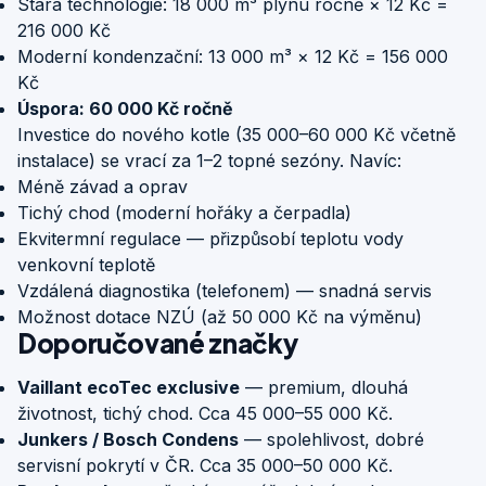
Stará technologie: 18 000 m³ plynu ročně × 12 Kč =
216 000 Kč
Moderní kondenzační: 13 000 m³ × 12 Kč = 156 000
Kč
Úspora: 60 000 Kč ročně
Investice do nového kotle (35 000–60 000 Kč včetně
instalace) se vrací za 1–2 topné sezóny. Navíc:
Méně závad a oprav
Tichý chod (moderní hořáky a čerpadla)
Ekvitermní regulace — přizpůsobí teplotu vody
venkovní teplotě
Vzdálená diagnostika (telefonem) — snadná servis
Možnost dotace NZÚ (až 50 000 Kč na výměnu)
Doporučované značky
Vaillant ecoTec exclusive
— premium, dlouhá
životnost, tichý chod. Cca 45 000–55 000 Kč.
Junkers / Bosch Condens
— spolehlivost, dobré
servisní pokrytí v ČR. Cca 35 000–50 000 Kč.