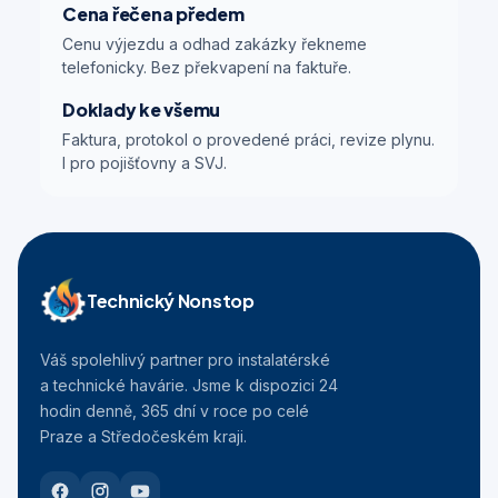
Cena řečena předem
Cenu výjezdu a odhad zakázky řekneme
telefonicky. Bez překvapení na faktuře.
Doklady ke všemu
Faktura, protokol o provedené práci, revize plynu.
I pro pojišťovny a SVJ.
Technický Nonstop
Váš spolehlivý partner pro instalatérské
a technické havárie. Jsme k dispozici 24
hodin denně, 365 dní v roce po celé
Praze a Středočeském kraji.