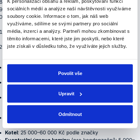
K personalizaci obsahu a reklam, poskytování funkcí
Připojení k topnému systému
— hydraulika, regulace
sociálních médií a analýze naší návštěvnosti využíváme
Připojení plynu
— TIČR plynař, tlaková zkouška
soubory cookie.
Informace o tom, jak náš web
Vystavení revize
— platnost 3 roky pro rozvod, 1 rok
využíváme, sdílíme se svými partnery pro sociální
pro kotel
média, inzerci a analýzy.
Partneři mohou zkombinovat s
Uvedení do provozu
— nastavení parametrů,
těmito informacemi, které jste jim poskytli, nebo které
ekvitermní křivky, test funkce
jste získali v důsledku toho, že využíváte jejich služby.
Předání + manuál + garance
Doba realizace
Standardní výměna
(klasický za kondenzační): 1 den
Povolit vše
(8–10 hodin)
Komplikovaná výměna
(nutná úprava komínu,
expanze): 2 dny
Upravit
Bez topení
: jen v den výměny (10–12 hodin)
Cena
Odmítnout
Práce
(demontáž + instalace + revize): 12 000–18 000
Kč
Kotel
: 25 000–60 000 Kč podle značky