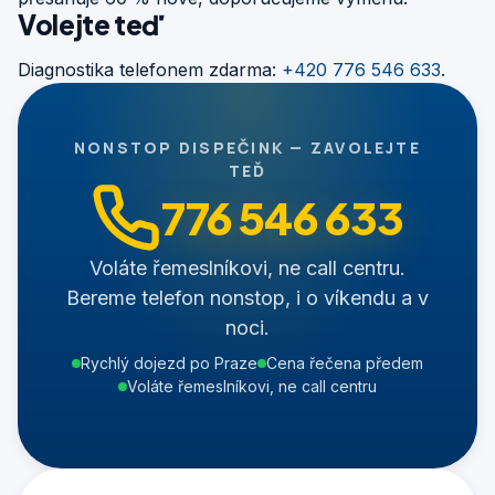
Volejte teď
Diagnostika telefonem zdarma:
+420 776 546 633
.
NONSTOP DISPEČINK — ZAVOLEJTE
TEĎ
776 546 633
Voláte řemeslníkovi, ne call centru.
Bereme telefon nonstop, i o víkendu a v
noci.
Rychlý dojezd po Praze
Cena řečena předem
Voláte řemeslníkovi, ne call centru