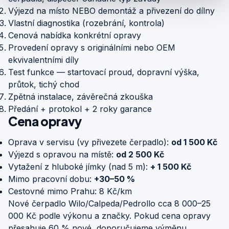
Výjezd na místo NEBO demontáž a přivezení do dílny
Vlastní diagnostika (rozebrání, kontrola)
Cenová nabídka konkrétní opravy
Provedení opravy s originálními nebo OEM
ekvivalentními díly
Test funkce — startovací proud, dopravní výška,
průtok, tichý chod
Zpětná instalace, závěrečná zkouška
Předání + protokol + 2 roky garance
Cena opravy
Oprava v servisu (vy přivezete čerpadlo):
od 1 500 Kč
Výjezd s opravou na místě:
od 2 500 Kč
Vytažení z hluboké jímky (nad 5 m):
+ 1 500 Kč
Mimo pracovní dobu:
+30–50 %
Cestovné mimo Prahu: 8 Kč/km
Nové čerpadlo Wilo/Calpeda/Pedrollo cca 8 000–25
000 Kč podle výkonu a značky. Pokud cena opravy
přesahuje 60 % nové, doporučujeme výměnu.