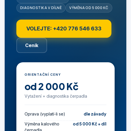
DIAGNOSTIKA V DÍLNĚ
VÝMĚNA OD 5 000 KČ
VOLEJTE: +420 776 546 633
Ceník
ORIENTAČNÍ CENY
od 2 000 Kč
Vytažení + diagnostika čerpadla
dle závady
Oprava (vyplatí-li se)
od 5 000 Kč + díl
Výměna kalového
čerpadla