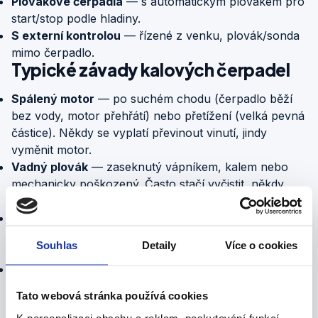
Plovákové čerpadla
— s automatickým plovákem pro
start/stop podle hladiny.
S externí kontrolou
— řízené z venku, plovák/sonda
mimo čerpadlo.
Typické závady kalových čerpadel
Spálený motor
— po suchém chodu (čerpadlo běží
bez vody, motor přehřátí) nebo přetížení (velká pevná
částice). Někdy se vyplatí převinout vinutí, jindy
vyměnit motor.
Vadný plovák
— zaseknutý vápníkem, kalem nebo
mechanicky poškozený. Často stačí vyčistit, někdy
vyměnit za nový.
Opotřebené oběžné kolo
— po dlouhém provozu s
pískem nebo abrazivními látkami. Originální díl od
Souhlas
Detaily
Více o cookies
výrobce.
Vadná mechanická ucpávka
— voda se dostává do
statoru, motor nakonec vyhoří. Měření izolačního
Tato webová stránka používá cookies
stavu odhalí.
K personalizaci obsahu a reklam, poskytování funkcí