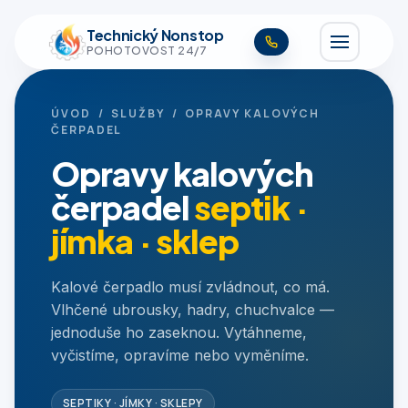
Technický Nonstop
POHOTOVOST 24/7
ÚVOD
/
SLUŽBY
/ OPRAVY KALOVÝCH
ČERPADEL
Opravy kalových
čerpadel
septik ·
jímka · sklep
Kalové čerpadlo musí zvládnout, co má.
Vlhčené ubrousky, hadry, chuchvalce —
jednoduše ho zaseknou. Vytáhneme,
vyčistíme, opravíme nebo vyměníme.
SEPTIKY · JÍMKY · SKLEPY