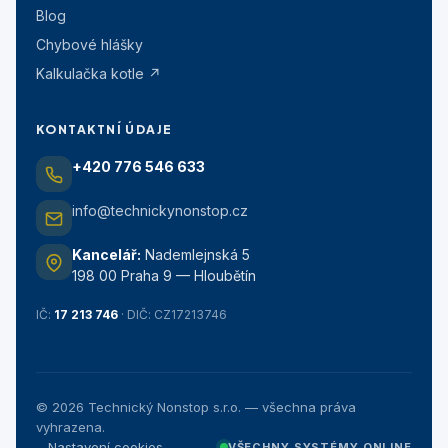
Blog
Chybové hlášky
Kalkulačka kotle ↗
KONTAKTNÍ ÚDAJE
+420 776 546 633
info@technickynonstop.cz
Kancelář:
Nademlejnská 5
198 00 Praha 9 — Hloubětín
IČ:
17 213 746
· DIČ: CZ17213746
©
2026
Technický Nonstop s.r.o. — všechna práva
vyhrazena.
Nastavení cookies
VŠECHNY SYSTÉMY ONLINE