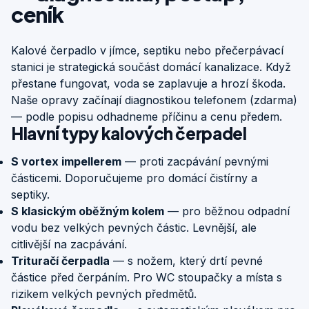
ceník
Kalové čerpadlo v jímce, septiku nebo přečerpávací
stanici je strategická součást domácí kanalizace. Když
přestane fungovat, voda se zaplavuje a hrozí škoda.
Naše opravy začínají diagnostikou telefonem (zdarma)
— podle popisu odhadneme příčinu a cenu předem.
Hlavní typy kalových čerpadel
S vortex impellerem
— proti zacpávání pevnými
částicemi. Doporučujeme pro domácí čistírny a
septiky.
S klasickým oběžným kolem
— pro běžnou odpadní
vodu bez velkých pevných částic. Levnější, ale
citlivější na zacpávání.
Trituračí čerpadla
— s nožem, který drtí pevné
částice před čerpáním. Pro WC stoupačky a místa s
rizikem velkých pevných předmětů.