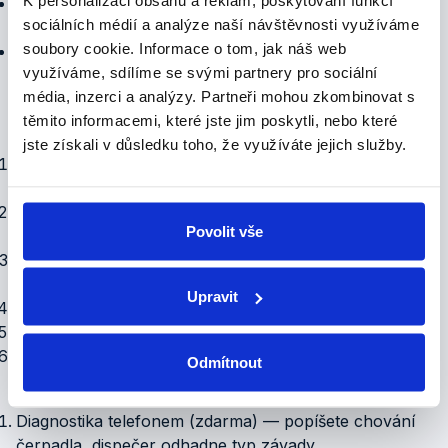
Vadná elektronika
(moderní modely s SmartControl)
sociálních médií a analýze naší návštěvnosti využíváme
— citlivá na vlhkost a kolísání napětí.
soubory cookie.
Informace o tom, jak náš web
Korodované součásti
— u nerezových modelů
využíváme, sdílíme se svými partnery pro sociální
typicky po 15+ letech.
Diagnostické metody
média, inzerci a analýzy.
Partneři mohou zkombinovat s
těmito informacemi, které jste jim poskytli, nebo které
Pro spolehlivou diagnostiku používáme:
jste získali v důsledku toho, že využíváte jejich služby.
Vizuální inspekce
— viditelné poškození, koroze,
znečištění
Měření izolačního stavu vinutí
— multimetrem,
Povolit vše
hodnoty pod 1 MΩ = vyhořelé
Měření proudu při startu
— vysoké hodnoty
znamenají přetížení nebo zkrat
Upravit
Akustická analýza
— hluk ložiska nebo ucpávky
Tlakové měření
— kontrola dopravní výšky a průtoku
Demontáž a inspekce
— fyzický rozbor součástí
Odmítnout
Postup opravy
Diagnostika telefonem (zdarma) — popíšete chování
čerpadla, dispečer odhadne typ závady