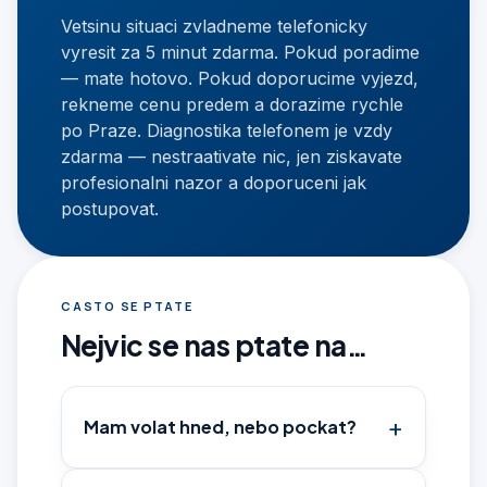
Vetsinu situaci zvladneme telefonicky
vyresit za 5 minut zdarma. Pokud poradime
— mate hotovo. Pokud doporucime vyjezd,
rekneme cenu predem a dorazime rychle
po Praze. Diagnostika telefonem je vzdy
zdarma — nestraativate nic, jen ziskavate
profesionalni nazor a doporuceni jak
postupovat.
CASTO SE PTATE
Nejvic se nas ptate na…
Mam volat hned, nebo pockat?