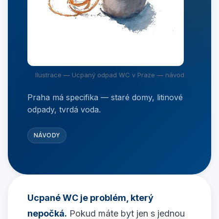
Ilustrace — Ucpaný odpad WC v Praze — návod
Praha má specifika — staré domy, litinové
odpady, tvrdá voda.
NÁVODY
Ucpané WC je problém, který
nepočká.
Pokud máte byt jen s jednou