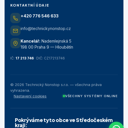
KONTAKTNÍ ÚDAJE
+420 776 546 633
info@technickynonstop.cz
Kancelář:
Nademlejnská 5
198 00 Praha 9 — Hloubětín
IČ:
17 213 746
· DIČ: CZ17213746
©
2026
Technický Nonstop s.r.o. — všechna práva
vyhrazena.
Nastavení cookies
VŠECHNY SYSTÉMY ONLINE
Pokrýváme tyto obce ve Středočeském
kraji: