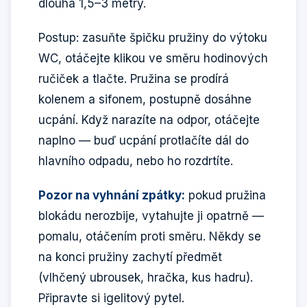
dlouhá 1,5–3 metry.
Postup: zasuňte špičku pružiny do výtoku
WC, otáčejte klikou ve směru hodinových
ručiček a tlačte. Pružina se prodírá
kolenem a sifonem, postupně dosáhne
ucpání. Když narazíte na odpor, otáčejte
naplno — buď ucpání protlačíte dál do
hlavního odpadu, nebo ho rozdrtíte.
Pozor na vyhnání zpátky:
pokud pružina
blokádu nerozbije, vytahujte ji opatrně —
pomalu, otáčením proti směru. Někdy se
na konci pružiny zachytí předmět
(vlhčený ubrousek, hračka, kus hadru).
Připravte si igelitový pytel.