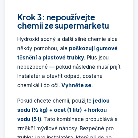
Krok 3: nepoužívejte
chemii ze supermarketu
Hydroxid sodný a další silné chemie sice
někdy pomohou, ale
poškozují gumové
těsnění a plastové trubky
. Plus jsou
nebezpečné — pokud následně musí přijít
instalatér a otevřít odpad, dostane
chemikálii do očí.
Vyhněte se
.
Pokud chcete chemii, použijte
jedlou
sodu (½ kg) + ocet (1 litr) + horkou
vodu (5 l)
. Tato kombinace probublává a
změkčí mýdlové nánosy. Bezpečné pro
trubky i pro instalatéra, který přijde po