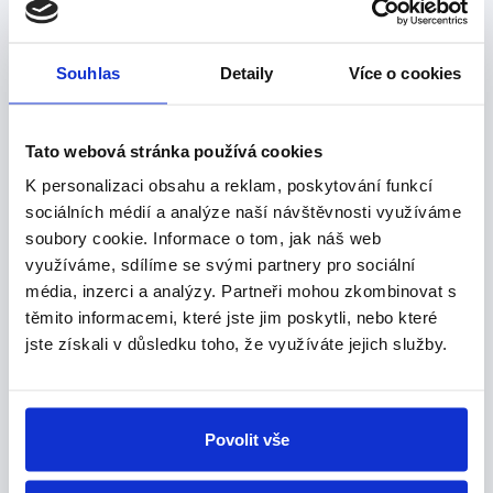
ihned
Máte podezření na předmět ve
Souhlas
Detaily
Více o cookies
výtoku (dítě hodilo hračku)
Tato webová stránka používá cookies
Profesionál má
strojní pružinu
(delší,
silnější) a
vysokotlakou vodu
(4 500 Kč
K personalizaci obsahu a reklam, poskytování funkcí
sociálních médií a analýze naší návštěvnosti využíváme
v ceníku za tlakové čištění). Většinu
soubory cookie.
Informace o tom, jak náš web
ucpání vyřešíme do 30 minut.
Konkrétní
využíváme, sdílíme se svými partnery pro sociální
ceny
v ceníku.
média, inzerci a analýzy.
Partneři mohou zkombinovat s
těmito informacemi, které jste jim poskytli, nebo které
jste získali v důsledku toho, že využíváte jejich služby.
Prevence — co NIKDY do
WC
Vlhčené ubrousky
— i když jsou
Povolit vše
označené „splachovatelné", v praxi