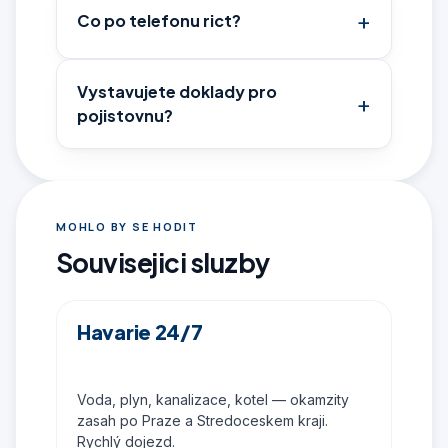
Co po telefonu rict?
Vystavujete doklady pro
pojistovnu?
MOHLO BY SE HODIT
Souvisejici sluzby
Havarie 24/7
Voda, plyn, kanalizace, kotel — okamzity
zasah po Praze a Stredoceskem kraji.
Rychlý dojezd.