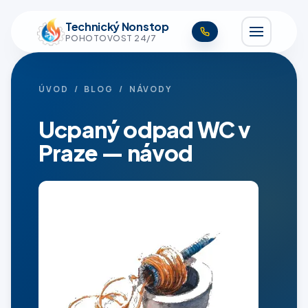
Technický Nonstop
POHOTOVOST 24/7
ÚVOD
/
BLOG
/ NÁVODY
Ucpaný odpad WC v
Praze — návod