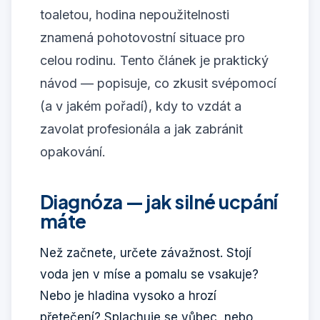
toaletou, hodina nepoužitelnosti
znamená pohotovostní situace pro
celou rodinu. Tento článek je praktický
návod — popisuje, co zkusit svépomocí
(a v jakém pořadí), kdy to vzdát a
zavolat profesionála a jak zabránit
opakování.
Diagnóza — jak silné ucpání
máte
Než začnete, určete závažnost. Stojí
voda jen v míse a pomalu se vsakuje?
Nebo je hladina vysoko a hrozí
přetečení? Splachuje se vůbec, nebo