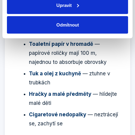
to není pravda. Hromadí se v sifonu
Upravit
Hygienické vložky, tampony
—
nasávají vodu, expandují, ucpou
Odmítnout
trubku
Toaletní papír v hromadě
—
papírové roličky mají 100 m,
najednou to absorbuje obrovsky
Tuk a olej z kuchyně
— ztuhne v
trubkách
Hračky a malé předměty
— hlídejte
malé děti
Cigaretové nedopalky
— neztrácejí
se, zachytí se