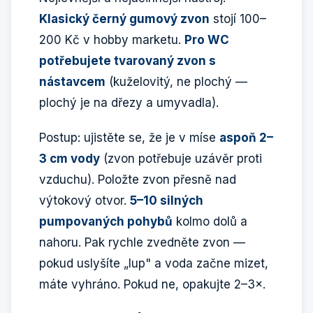
Klasický černý gumový zvon
stojí 100–
200 Kč v hobby marketu.
Pro WC
potřebujete tvarovaný zvon s
nástavcem
(kuželovitý, ne plochý —
plochý je na dřezy a umyvadla).
Postup: ujistěte se, že je v míse
aspoň 2–
3 cm vody
(zvon potřebuje uzávěr proti
vzduchu). Položte zvon přesně nad
výtokový otvor.
5–10 silných
pumpovaných pohybů
kolmo dolů a
nahoru. Pak rychle zvedněte zvon —
pokud uslyšíte „lup" a voda začne mizet,
máte vyhráno. Pokud ne, opakujte 2–3×.