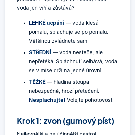
voda jen víří a zůstává?
LEHKÉ ucpání
— voda klesá
pomalu, splachuje se po pomalu.
Většinou zvládnete sami
STŘEDNÍ
— voda nesteče, ale
nepřetéká. Spláchnutí selhává, voda
se v míse drží na jedné úrovni
TĚŽKÉ
— hladina stoupá
nebezpečně, hrozí přetečení.
Nesplachujte!
Volejte pohotovost
Krok 1: zvon (gumový píst)
Nejlevnější a nejúčinnější nástroj.