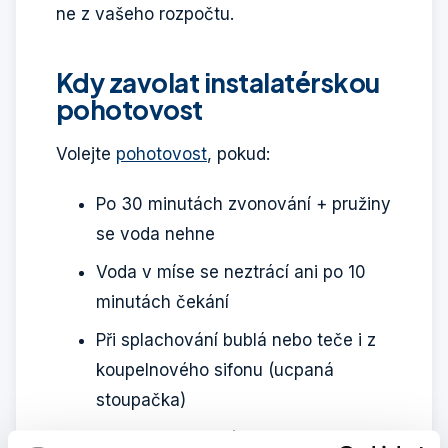
ne z vašeho rozpočtu.
Kdy zavolat instalatérskou
pohotovost
Volejte
pohotovost
, pokud:
Po 30 minutách zvonování + pružiny
se voda nehne
Voda v míse se neztrácí ani po 10
minutách čekání
Při splachování bublá nebo teče i z
koupelnového sifonu (ucpaná
stoupačka)
Voda začne přetékat — jednejte