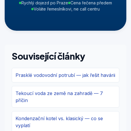
Rychlý dojezd po Praze
Cena řečena předem
Voláte řemeslníkovi, ne call centru
Související články
Prasklé vodovodní potrubí — jak řešit havárii
Tekoucí voda ze země na zahradě — 7
příčin
Kondenzační kotel vs. klasický — co se
vyplatí