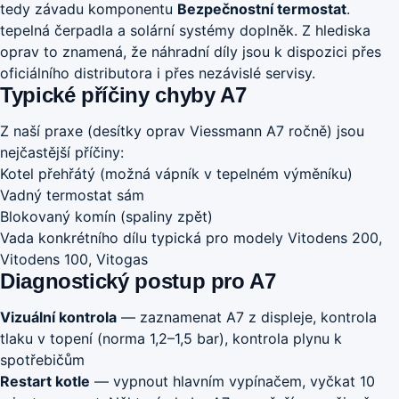
tedy závadu komponentu
Bezpečnostní termostat
.
tepelná čerpadla a solární systémy doplněk. Z hlediska
oprav to znamená, že náhradní díly jsou k dispozici přes
oficiálního distributora i přes nezávislé servisy.
Typické příčiny chyby A7
Z naší praxe (desítky oprav Viessmann A7 ročně) jsou
nejčastější příčiny:
Kotel přehřátý (možná vápník v tepelném výměníku)
Vadný termostat sám
Blokovaný komín (spaliny zpět)
Vada konkrétního dílu typická pro modely Vitodens 200,
Vitodens 100, Vitogas
Diagnostický postup pro A7
Vizuální kontrola
— zaznamenat A7 z displeje, kontrola
tlaku v topení (norma 1,2–1,5 bar), kontrola plynu k
spotřebičům
Restart kotle
— vypnout hlavním vypínačem, vyčkat 10