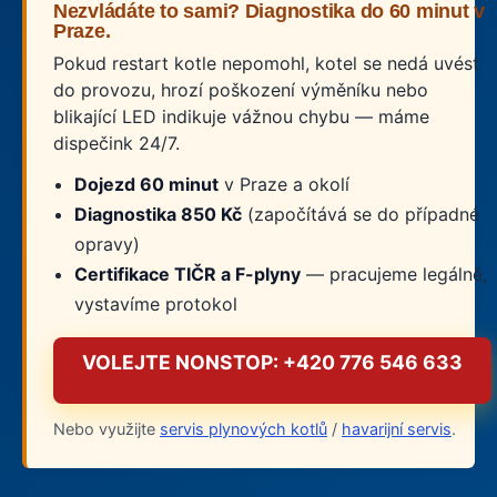
Nezvládáte to sami? Diagnostika do 60 minut v
Praze.
Pokud restart kotle nepomohl, kotel se nedá uvést
do provozu, hrozí poškození výměníku nebo
blikající LED indikuje vážnou chybu — máme
dispečink 24/7.
Dojezd 60 minut
v Praze a okolí
Diagnostika 850 Kč
(započítává se do případné
opravy)
Certifikace TIČR a F-plyny
— pracujeme legálně,
vystavíme protokol
VOLEJTE NONSTOP: +420 776 546 633
Nebo využijte
servis plynových kotlů
/
havarijní servis
.