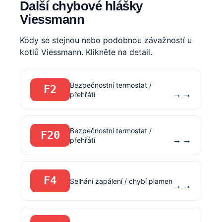
Další chybové hlášky
Viessmann
Kódy se stejnou nebo podobnou závažností u
kotlů Viessmann. Klikněte na detail.
Bezpečnostní termostat /
F2
→
přehřátí
Bezpečnostní termostat /
F20
→
přehřátí
F4
Selhání zapálení / chybí plamen
→