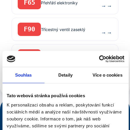
F65
Přehřátí elektroniky
→
F90
Třícestný ventil zaseklý
→
F91
Třícestný ventil zaseklý
→
Souhlas
Detaily
Více o cookies
Zobrazit všech 40 kódů Viessmann →
Tato webová stránka používá cookies
K personalizaci obsahu a reklam, poskytování funkcí
NONSTOP DISPEČINK
sociálních médií a analýze naší návštěvnosti využíváme
soubory cookie.
Informace o tom, jak náš web
776 546 633
využíváme, sdílíme se svými partnery pro sociální