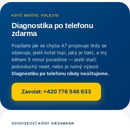
KDYŽ NEVÍTE, VOLEJTE
Diagnostika po telefonu
zdarma
Popíšete jak se chyba A7 projevuje (kdy se
objevuje, jestli kotel topí, jaký je tlak), a my
během 5 minut poradíme — jestli stačí
jednoduchý reset, nebo je nutný výjezd.
Diagnostiku po telefonu nikdy neúčtujeme.
Zavolat: +420 776 546 633
SOUVISEJÍCÍ KÓDY VIESSMANN