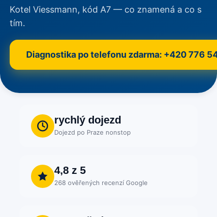
Kotel Viessmann, kód A7 — co znamená a co s
tím.
Diagnostika po telefonu zdarma: +420 776 5
rychlý dojezd
Dojezd po Praze nonstop
4,8 z 5
268 ověřených recenzí Google