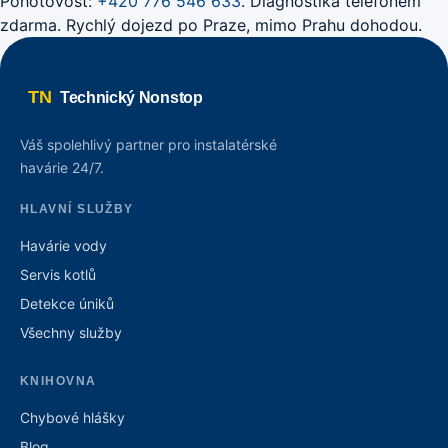
Pohotovost:
+420 776 546 633
. Diagnostika telefonem
zdarma. Rychlý dojezd po Praze, mimo Prahu dohodou.
TN
Technický Nonstop
Váš spolehlivý partner pro instalatérské
havárie 24/7.
HLAVNÍ SLUŽBY
Havárie vody
Servis kotlů
Detekce úniků
Všechny služby
KNIHOVNA
Chybové hlášky
Blog