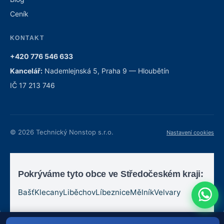
Ceník
KONTAKT
+420 776 546 633
Kancelář:
Nademlejnská 5, Praha 9 — Hloubětín
IČ 17 213 746
© 2026 Technický Nonstop s.r.o.
Nastavení cookies
Pokrýváme tyto obce ve Středočeském kraji:
Bašť
Klecany
Liběchov
Líbeznice
Mělník
Velvary