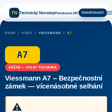
TN
Technický Nonstop
POHOTOVOST
Pohotovost 24/7
ÚVOD
/
KÓDY
/
VIESSMANN
/
A7
A7
VÁŽNÉ — VOLAT TECHNIKA
Viessmann A7 -- Bezpečnostní
zámek — vícenásobné selhání
⚠️