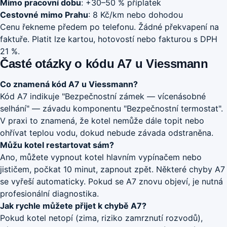
Mimo pracovní dobu
: +30–50 % příplatek
Cestovné mimo Prahu
: 8 Kč/km nebo dohodou
Cenu řekneme předem po telefonu. Žádné překvapení na
faktuře. Platit lze kartou, hotovostí nebo fakturou s DPH
21 %.
Časté otázky o kódu A7 u Viessmann
Co znamená kód A7 u Viessmann?
Kód A7 indikuje "Bezpečnostní zámek — vícenásobné
selhání" — závadu komponentu "Bezpečnostní termostat".
V praxi to znamená, že kotel nemůže dále topit nebo
ohřívat teplou vodu, dokud nebude závada odstraněna.
Můžu kotel restartovat sám?
Ano, můžete vypnout kotel hlavním vypínačem nebo
jističem, počkat 10 minut, zapnout zpět. Některé chyby A7
se vyřeší automaticky. Pokud se A7 znovu objeví, je nutná
profesionální diagnostika.
Jak rychle můžete přijet k chybě A7?
Pokud kotel netopí (zima, riziko zamrznutí rozvodů),