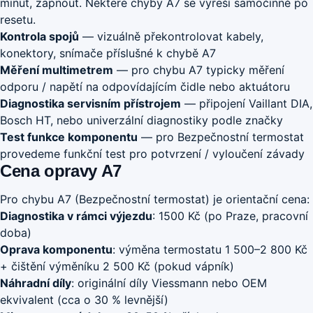
minut, zapnout. Některé chyby A7 se vyřeší samočinně po
resetu.
Kontrola spojů
— vizuálně překontrolovat kabely,
konektory, snímače příslušné k chybě A7
Měření multimetrem
— pro chybu A7 typicky měření
odporu / napětí na odpovídajícím čidle nebo aktuátoru
Diagnostika servisním přístrojem
— připojení Vaillant DIA,
Bosch HT, nebo univerzální diagnostiky podle značky
Test funkce komponentu
— pro Bezpečnostní termostat
provedeme funkční test pro potvrzení / vyloučení závady
Cena opravy A7
Pro chybu A7 (Bezpečnostní termostat) je orientační cena:
Diagnostika v rámci výjezdu
: 1500 Kč (po Praze, pracovní
doba)
Oprava komponentu
: výměna termostatu 1 500–2 800 Kč
+ čištění výměníku 2 500 Kč (pokud vápník)
Náhradní díly
: originální díly Viessmann nebo OEM
ekvivalent (cca o 30 % levnější)