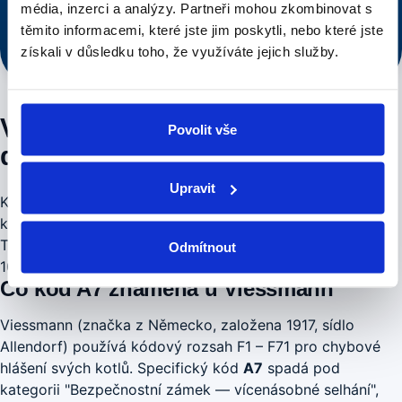
Voláte řemeslníkovi, ne call centru.
média, inzerci a analýzy.
Partneři mohou zkombinovat s
těmito informacemi, které jste jim poskytli, nebo které jste
Rychlý dojezd po Praze
Cena řečena předem
Voláte řemeslníkovi, ne call centru
získali v důsledku toho, že využíváte jejich služby.
Viessmann A7 — kompletní
Povolit vše
diagnostika a postup opravy
Upravit
Kód
A7
u kotle Viessmann indikuje konkrétní závadu z
kategorie "Bezpečnostní zámek — vícenásobné selhání".
Tento kód se objevuje u modelů Vitodens 200, Vitodens
Odmítnout
100, Vitogas a vyžaduje cílenou diagnostiku.
Co kód A7 znamená u Viessmann
Viessmann (značka z Německo, založena 1917, sídlo
Allendorf) používá kódový rozsah F1 – F71 pro chybové
hlášení svých kotlů. Specifický kód
A7
spadá pod
kategorii "Bezpečnostní zámek — vícenásobné selhání",