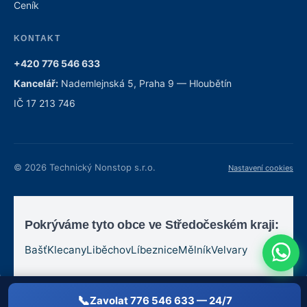
Ceník
KONTAKT
+420 776 546 633
Kancelář:
Nademlejnská 5, Praha 9 — Hloubětín
IČ 17 213 746
© 2026 Technický Nonstop s.r.o.
Nastavení cookies
Pokrýváme tyto obce ve Středočeském kraji:
Bašť
Klecany
Liběchov
Líbeznice
Mělník
Velvary
Zavolat 776 546 633 — 24/7
Zavolat 776 546 633