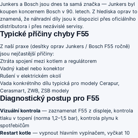
Junkers a Bosch jsou dnes ta samá značka — Junkers byl
koupen koncernem Bosch v 90. letech. Z hlediska oprav to
znamená, že náhradní díly jsou k dispozici přes oficiálního
distributora i přes nezávislé servisy.
Typické příčiny chyby F55
Z naší praxe (desítky oprav Junkers / Bosch F55 ročně)
jsou nejčastější příčiny:
Ztráta spojení mezi kotlem a regulátorem
Vadný kabel nebo konektor
Rušení v elektrickém okolí
Vada konkrétního dílu typická pro modely Cerapur,
Cerasmart, ZWB, ZSB modely
Diagnostický postup pro F55
Vizuální kontrola
— zaznamenat F55 z displeje, kontrola
tlaku v topení (norma 1,2–1,5 bar), kontrola plynu k
spotřebičům
Restart kotle
— vypnout hlavním vypínačem, vyčkat 10