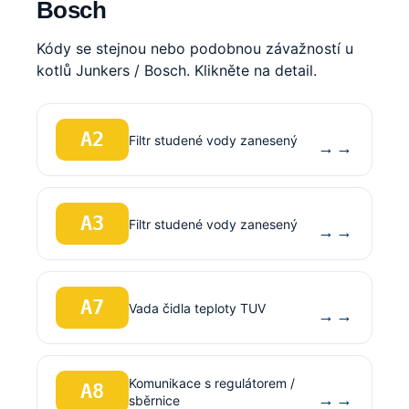
Bosch
Kódy se stejnou nebo podobnou závažností u
kotlů Junkers / Bosch. Klikněte na detail.
A2
Filtr studené vody zanesený
→
A3
Filtr studené vody zanesený
→
A7
Vada čidla teploty TUV
→
Komunikace s regulátorem /
A8
→
sběrnice