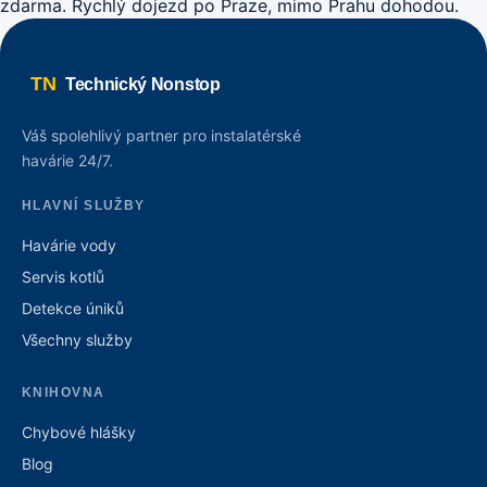
zdarma. Rychlý dojezd po Praze, mimo Prahu dohodou.
TN
Technický Nonstop
Váš spolehlivý partner pro instalatérské
havárie 24/7.
HLAVNÍ SLUŽBY
Havárie vody
Servis kotlů
Detekce úniků
Všechny služby
KNIHOVNA
Chybové hlášky
Blog