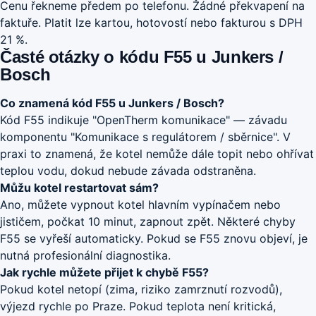
Cenu řekneme předem po telefonu. Žádné překvapení na
faktuře. Platit lze kartou, hotovostí nebo fakturou s DPH
21 %.
Časté otázky o kódu F55 u Junkers /
Bosch
Co znamená kód F55 u Junkers / Bosch?
Kód F55 indikuje "OpenTherm komunikace" — závadu
komponentu "Komunikace s regulátorem / sběrnice". V
praxi to znamená, že kotel nemůže dále topit nebo ohřívat
teplou vodu, dokud nebude závada odstraněna.
Můžu kotel restartovat sám?
Ano, můžete vypnout kotel hlavním vypínačem nebo
jističem, počkat 10 minut, zapnout zpět. Některé chyby
F55 se vyřeší automaticky. Pokud se F55 znovu objeví, je
nutná profesionální diagnostika.
Jak rychle můžete přijet k chybě F55?
Pokud kotel netopí (zima, riziko zamrznutí rozvodů),
výjezd rychle po Praze. Pokud teplota není kritická,