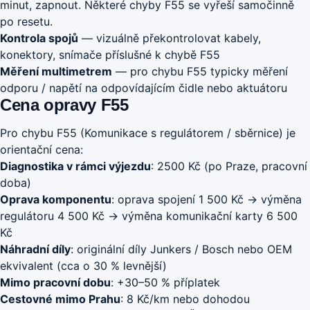
minut, zapnout. Některé chyby F55 se vyřeší samočinně
po resetu.
Kontrola spojů
— vizuálně překontrolovat kabely,
konektory, snímače příslušné k chybě F55
Měření multimetrem
— pro chybu F55 typicky měření
odporu / napětí na odpovídajícím čidle nebo aktuátoru
Cena opravy F55
Pro chybu F55 (Komunikace s regulátorem / sběrnice) je
orientační cena:
Diagnostika v rámci výjezdu
: 2500 Kč (po Praze, pracovní
doba)
Oprava komponentu
: oprava spojení 1 500 Kč → výměna
regulátoru 4 500 Kč → výměna komunikační karty 6 500
Kč
Náhradní díly
: originální díly Junkers / Bosch nebo OEM
ekvivalent (cca o 30 % levnější)
Mimo pracovní dobu
: +30–50 % příplatek
Cestovné mimo Prahu
: 8 Kč/km nebo dohodou