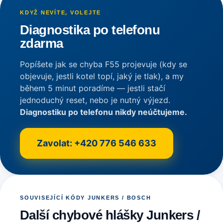
KDYŽ NEVÍTE, VOLEJTE
Diagnostika po telefonu
zdarma
Popíšete jak se chyba F55 projevuje (kdy se
objevuje, jestli kotel topí, jaký je tlak), a my
během 5 minut poradíme — jestli stačí
jednoduchý reset, nebo je nutný výjezd.
Diagnostiku po telefonu nikdy neúčtujeme.
Zavolat: +420 776 546 633
SOUVISEJÍCÍ KÓDY JUNKERS / BOSCH
Další chybové hlášky Junkers /