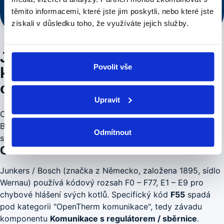
Rychlý dojezd po Praze
Cena řečena předem
těmito informacemi, které jste jim poskytli, nebo které jste
Voláte řemeslníkovi, ne call centru
získali v důsledku toho, že využíváte jejich služby.
Junkers / Bosch F55 —
Povolit vše
kompletní diagnostika a postup
opravy
Upravit
Chybový kód
F55
patří mezi typické u kotlů Junkers /
Bosch. Indikuje "OpenTherm komunikace" — toto je
Odmítnout
standardní diagnostika, kterou provádíme.
Co kód F55 znamená u Junkers / Bosch
Junkers / Bosch (značka z Německo, založena 1895, sídlo
Wernau) používá kódový rozsah F0 – F77, E1 – E9 pro
chybové hlášení svých kotlů. Specifický kód
F55
spadá
pod kategorii "OpenTherm komunikace", tedy závadu
komponentu
Komunikace s regulátorem / sběrnice
.