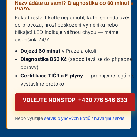
Nezvládáte to sami? Diagnostika do 60 minut v
Praze.
Pokud restart kotle nepomohl, kotel se nedá uvést
do provozu, hrozí poškození výměníku nebo
blikající LED indikuje vážnou chybu — máme
dispečink 24/7.
Dojezd 60 minut
v Praze a okolí
Diagnostika 850 Kč
(započítává se do případné
opravy)
Certifikace TIČR a F-plyny
— pracujeme legálně,
vystavíme protokol
VOLEJTE NONSTOP: +420 776 546 633
Nebo využijte
servis plynových kotlů
/
havarijní servis
.