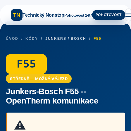
TN
Technický Nonstop
POHOTOVOST
Pohotovost 24/7
ÚVOD
/
KÓDY
/
JUNKERS / BOSCH
/
F55
F55
STŘEDNĚ — MOŽNÝ VÝJEZD
Junkers-Bosch F55 --
OpenTherm komunikace
⚠️