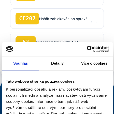
CE207
Hořák zablokován po opravě
→
E2
Vada teplotního čidla NTC
→
Souhlas
Detaily
Více o cookies
Zobrazit všech 51 kódů Junkers / Bosch →
Tato webová stránka používá cookies
K personalizaci obsahu a reklam, poskytování funkcí
NONSTOP DISPEČINK
sociálních médií a analýze naší návštěvnosti využíváme
776 546 633
soubory cookie.
Informace o tom, jak náš web
využíváme, sdílíme se svými partnery pro sociální
Voláte řemeslníkovi, ne call centru.
média, inzerci a analýzy.
Partneři mohou zkombinovat s