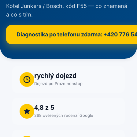
Kotel Junkers / Bosch, kód F55 — co znamená
a co s tím.
Diagnostika po telefonu zdarma: +420 776 5
rychlý dojezd
Dojezd po Praze nonstop
4,8 z 5
268 ověřených recenzí Google