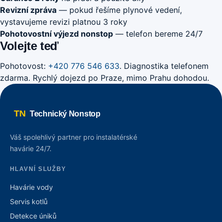
Revizní zpráva
— pokud řešíme plynové vedení,
vystavujeme revizi platnou 3 roky
Pohotovostní výjezd nonstop
— telefon bereme 24/7
Volejte teď
Pohotovost:
+420 776 546 633
. Diagnostika telefonem
zdarma. Rychlý dojezd po Praze, mimo Prahu dohodou.
TN
Technický Nonstop
Váš spolehlivý partner pro instalatérské
havárie 24/7.
HLAVNÍ SLUŽBY
Havárie vody
Servis kotlů
Detekce úniků