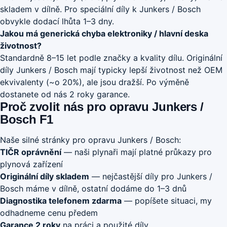
skladem v dílně. Pro speciální díly k Junkers / Bosch
obvykle dodací lhůta 1–3 dny.
Jakou má generická chyba elektroniky / hlavní deska
životnost?
Standardně 8–15 let podle značky a kvality dílu. Originální
díly Junkers / Bosch mají typicky lepší životnost než OEM
ekvivalenty (~o 20%), ale jsou dražší. Po výměně
dostanete od nás 2 roky garance.
Proč zvolit nás pro opravu Junkers /
Bosch F1
Naše silné stránky pro opravu Junkers / Bosch:
TIČR oprávnění
— naši plynaři mají platné průkazy pro
plynová zařízení
Originální díly skladem
— nejčastější díly pro Junkers /
Bosch máme v dílně, ostatní dodáme do 1–3 dnů
Diagnostika telefonem zdarma
— popíšete situaci, my
odhadneme cenu předem
Garance 2 roky
na práci a použité díly