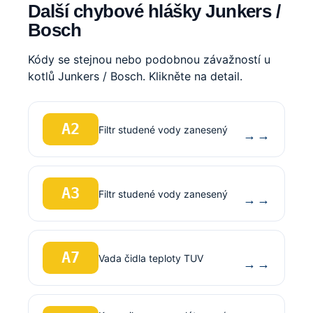
Další chybové hlášky Junkers /
Bosch
Kódy se stejnou nebo podobnou závažností u
kotlů Junkers / Bosch. Klikněte na detail.
A2
Filtr studené vody zanesený
→
A3
Filtr studené vody zanesený
→
A7
Vada čidla teploty TUV
→