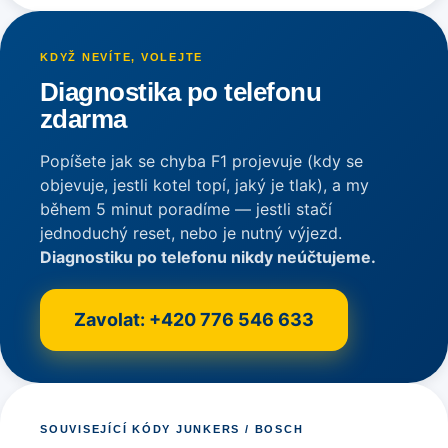
KDYŽ NEVÍTE, VOLEJTE
Diagnostika po telefonu
zdarma
Popíšete jak se chyba F1 projevuje (kdy se
objevuje, jestli kotel topí, jaký je tlak), a my
během 5 minut poradíme — jestli stačí
jednoduchý reset, nebo je nutný výjezd.
Diagnostiku po telefonu nikdy neúčtujeme.
Zavolat: +420 776 546 633
SOUVISEJÍCÍ KÓDY JUNKERS / BOSCH