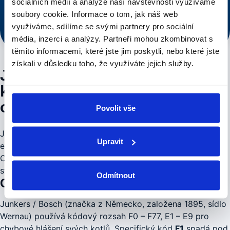
sociálních médií a analýze naší návštěvnosti využíváme
Voláte řemeslníkovi, ne call centru.
soubory cookie.
Informace o tom, jak náš web
Rychlý dojezd po Praze
Cena řečena předem
využíváme, sdílíme se svými partnery pro sociální
Voláte řemeslníkovi, ne call centru
média, inzerci a analýzy.
Partneři mohou zkombinovat s
těmito informacemi, které jste jim poskytli, nebo které jste
získali v důsledku toho, že využíváte jejich služby.
Junkers / Bosch F1 —
kompletní diagnostika a postup
opravy
Povolit vše
Junkers / Bosch chybový kód
F1
hlásí "Generická chyba
Upravit
elektroniky / hlavní deska". Pro modely Cerapur,
Cerasmart, ZWB, ZSB modely je tento kód součástí
standardní diagnostiky.
Odmítnout
Co kód F1 znamená u Junkers / Bosch
Junkers / Bosch (značka z Německo, založena 1895, sídlo
Wernau) používá kódový rozsah F0 – F77, E1 – E9 pro
chybové hlášení svých kotlů. Specifický kód
F1
spadá pod