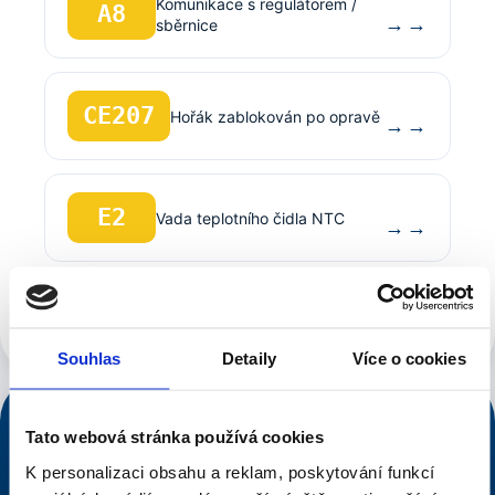
Komunikace s regulátorem /
A8
→
sběrnice
CE207
Hořák zablokován po opravě
→
E2
Vada teplotního čidla NTC
→
Zobrazit všech 51 kódů Junkers / Bosch →
Souhlas
Detaily
Více o cookies
NONSTOP DISPEČINK
Tato webová stránka používá cookies
776 546 633
K personalizaci obsahu a reklam, poskytování funkcí