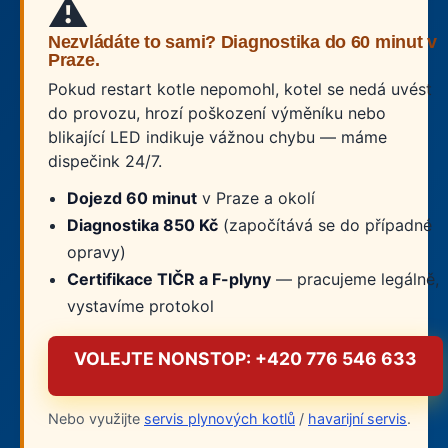
⚠️
Nezvládáte to sami? Diagnostika do 60 minut v
Praze.
Pokud restart kotle nepomohl, kotel se nedá uvést
do provozu, hrozí poškození výměníku nebo
blikající LED indikuje vážnou chybu — máme
dispečink 24/7.
Dojezd 60 minut
v Praze a okolí
Diagnostika 850 Kč
(započítává se do případné
opravy)
Certifikace TIČR a F-plyny
— pracujeme legálně,
vystavíme protokol
VOLEJTE NONSTOP: +420 776 546 633
Nebo využijte
servis plynových kotlů
/
havarijní servis
.