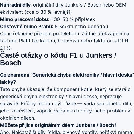
Náhradní díly
: originální díly Junkers / Bosch nebo OEM
ekvivalent (cca o 30 % levnější)
Mimo pracovní dobu
: +30–50 % příplatek
Cestovné mimo Prahu
: 8 Kč/km nebo dohodou
Cenu řekneme předem po telefonu. Žádné překvapení na
faktuře. Platit lze kartou, hotovostí nebo fakturou s DPH
21 %.
Časté otázky o kódu F1 u Junkers /
Bosch
Co znamená "Generická chyba elektroniky / hlavní deska"
laicky?
Tato chyba ukazuje, že komponent kotle, který se stará o
generická chyba elektroniky / hlavní deska, nepracuje
správně. Příčiny mohou být různé — vada samotného dílu,
jeho znečištění, vápník, vada elektroniky, nebo problém v
okolních dílech.
Můžete přijít s originálním dílem Junkers / Bosch?
Ano. Nejčastější díly (čidla, plynové ventily, hořáky) máme