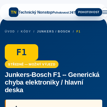
TN
Technický Nonstop
POHOTOVOST
Pohotovost 24/7
ÚVOD
/
KÓDY
/
JUNKERS / BOSCH
/
F1
F1
STŘEDNĚ — MOŽNÝ VÝJEZD
Junkers-Bosch F1 -- Generická
chyba elektroniky / hlavní
deska