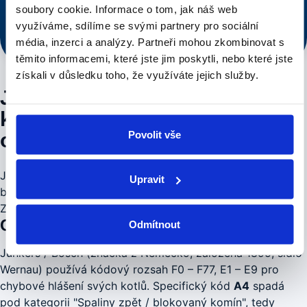
Voláte řemeslníkovi, ne call centru.
soubory cookie.
Informace o tom, jak náš web
Rychlý dojezd po Praze
Cena řečena předem
využíváme, sdílíme se svými partnery pro sociální
Voláte řemeslníkovi, ne call centru
média, inzerci a analýzy.
Partneři mohou zkombinovat s
těmito informacemi, které jste jim poskytli, nebo které jste
získali v důsledku toho, že využíváte jejich služby.
Junkers / Bosch A4 —
kompletní diagnostika a postup
Povolit vše
opravy
Junkers / Bosch chybový kód
A4
hlásí "Spaliny zpět /
Upravit
blokovaný komín". Pro modely Cerapur, Cerasmart, ZWB,
ZSB modely je tento kód součástí standardní diagnostiky.
Co kód A4 znamená u Junkers / Bosch
Odmítnout
Junkers / Bosch (značka z Německo, založena 1895, sídlo
Wernau) používá kódový rozsah F0 – F77, E1 – E9 pro
chybové hlášení svých kotlů. Specifický kód
A4
spadá
pod kategorii "Spaliny zpět / blokovaný komín", tedy