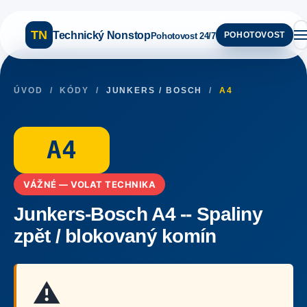
TN
Technický Nonstop
POHOTOVOST
Pohotovost 24/7
ÚVOD
/
KÓDY
/
JUNKERS / BOSCH
/
A4
A4
VÁŽNÉ — VOLAT TECHNIKA
Junkers-Bosch A4 -- Spaliny
zpět / blokovaný komín
⚠️