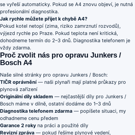
se vyřeší automaticky. Pokud se A4 znovu objeví, je nutná
profesionální diagnostika.
Jak rychle můžete přijet k chybě A4?
Pokud kotel netopí (zima, riziko zamrznutí rozvodů),
výjezd rychle po Praze. Pokud teplota není kritická,
dohodneme termín do 2–3 dnů. Diagnostika telefonem je
vždy zdarma.
Proč zvolit nás pro opravu Junkers /
Bosch A4
Naše silné stránky pro opravu Junkers / Bosch:
TIČR oprávnění
— naši plynaři mají platné průkazy pro
plynová zařízení
Originální díly skladem
— nejčastější díly pro Junkers /
Bosch máme v dílně, ostatní dodáme do 1–3 dnů
Diagnostika telefonem zdarma
— popíšete situaci, my
odhadneme cenu předem
Garance 2 roky
na práci a použité díly
Revizní zpráva
— pokud řešíme plynové vedení,