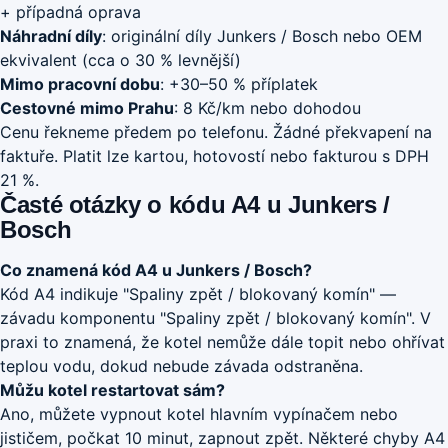
+ případná oprava
Náhradní díly
: originální díly Junkers / Bosch nebo OEM
ekvivalent (cca o 30 % levnější)
Mimo pracovní dobu
: +30–50 % příplatek
Cestovné mimo Prahu
: 8 Kč/km nebo dohodou
Cenu řekneme předem po telefonu. Žádné překvapení na
faktuře. Platit lze kartou, hotovostí nebo fakturou s DPH
21 %.
Časté otázky o kódu A4 u Junkers /
Bosch
Co znamená kód A4 u Junkers / Bosch?
Kód A4 indikuje "Spaliny zpět / blokovaný komín" —
závadu komponentu "Spaliny zpět / blokovaný komín". V
praxi to znamená, že kotel nemůže dále topit nebo ohřívat
teplou vodu, dokud nebude závada odstraněna.
Můžu kotel restartovat sám?
Ano, můžete vypnout kotel hlavním vypínačem nebo
jističem, počkat 10 minut, zapnout zpět. Některé chyby A4