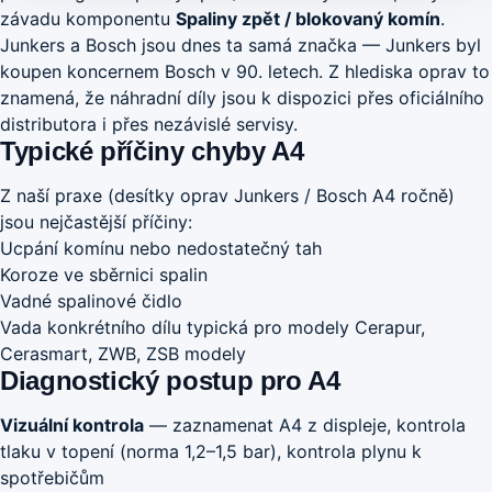
závadu komponentu
Spaliny zpět / blokovaný komín
.
Junkers a Bosch jsou dnes ta samá značka — Junkers byl
koupen koncernem Bosch v 90. letech. Z hlediska oprav to
znamená, že náhradní díly jsou k dispozici přes oficiálního
distributora i přes nezávislé servisy.
Typické příčiny chyby A4
Z naší praxe (desítky oprav Junkers / Bosch A4 ročně)
jsou nejčastější příčiny:
Ucpání komínu nebo nedostatečný tah
Koroze ve sběrnici spalin
Vadné spalinové čidlo
Vada konkrétního dílu typická pro modely Cerapur,
Cerasmart, ZWB, ZSB modely
Diagnostický postup pro A4
Vizuální kontrola
— zaznamenat A4 z displeje, kontrola
tlaku v topení (norma 1,2–1,5 bar), kontrola plynu k
spotřebičům