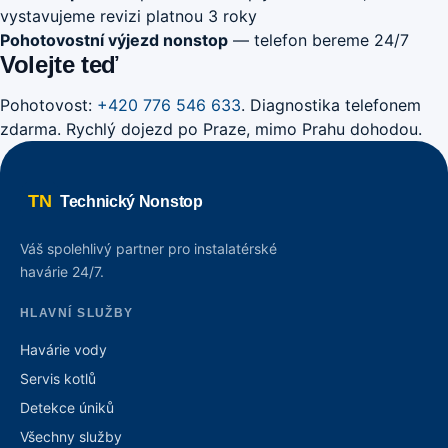
vystavujeme revizi platnou 3 roky
Pohotovostní výjezd nonstop
— telefon bereme 24/7
Volejte teď
Pohotovost:
+420 776 546 633
. Diagnostika telefonem
zdarma. Rychlý dojezd po Praze, mimo Prahu dohodou.
TN
Technický Nonstop
Váš spolehlivý partner pro instalatérské
havárie 24/7.
HLAVNÍ SLUŽBY
Havárie vody
Servis kotlů
Detekce úniků
Všechny služby