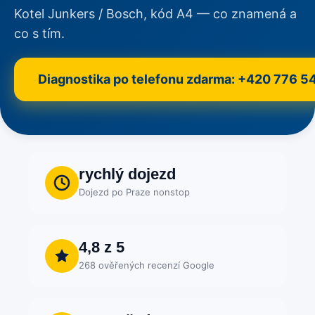
Kotel Junkers / Bosch, kód A4 — co znamená a
co s tím.
Diagnostika po telefonu zdarma: +420 776 5
rychlý dojezd
Dojezd po Praze nonstop
4,8 z 5
268 ověřených recenzí Google