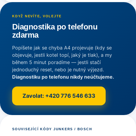
KDYŽ NEVÍTE, VOLEJTE
Diagnostika po telefonu
zdarma
Popíšete jak se chyba A4 projevuje (kdy se
objevuje, jestli kotel topí, jaký je tlak), a my
během 5 minut poradíme — jestli stačí
jednoduchý reset, nebo je nutný výjezd.
Diagnostiku po telefonu nikdy neúčtujeme.
Zavolat: +420 776 546 633
SOUVISEJÍCÍ KÓDY JUNKERS / BOSCH