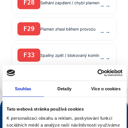
F28
Selhání zapálení / chybí plamen
→
F29
Plamen zhasl během provozu
→
F33
Spaliny zpět / blokovaný komín
→
Zobrazit všech 51 kódů Junkers / Bosch →
Souhlas
Detaily
Více o cookies
NONSTOP DISPEČINK
Tato webová stránka používá cookies
776 546 633
K personalizaci obsahu a reklam, poskytování funkcí
sociálních médií a analýze naší návštěvnosti využíváme