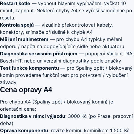
Restart kotle
— vypnout hlavním vypínačem, vyčkat 10
minut, zapnout. Některé chyby A4 se vyřeší samočinně po
resetu.
Kontrola spojů
— vizuálně překontrolovat kabely,
konektory, snímače příslušné k chybě A4
Měření multimetrem
— pro chybu A4 typicky měření
odporu / napětí na odpovídajícím čidle nebo aktuátoru
Diagnostika servisním přístrojem
— připojení Vaillant DIA,
Bosch HT, nebo univerzální diagnostiky podle značky
Test funkce komponentu
— pro Spaliny zpět / blokovaný
komín provedeme funkční test pro potvrzení / vyloučení
závady
Cena opravy A4
Pro chybu A4 (Spaliny zpět / blokovaný komín) je
orientační cena:
Diagnostika v rámci výjezdu
: 3000 Kč (po Praze, pracovní
doba)
Oprava komponentu
: revize komínu kominíkem 1 500 Kč