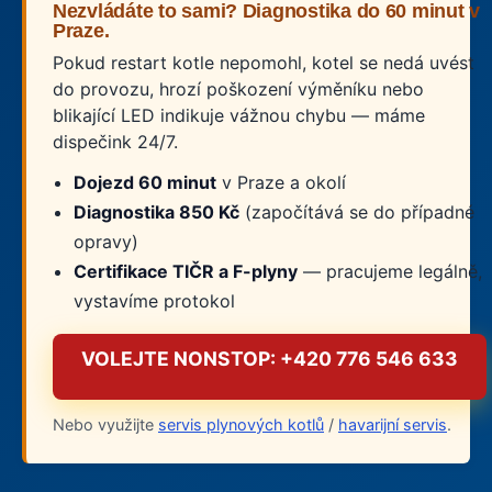
Nezvládáte to sami? Diagnostika do 60 minut v
Praze.
Pokud restart kotle nepomohl, kotel se nedá uvést
do provozu, hrozí poškození výměníku nebo
blikající LED indikuje vážnou chybu — máme
dispečink 24/7.
Dojezd 60 minut
v Praze a okolí
Diagnostika 850 Kč
(započítává se do případné
opravy)
Certifikace TIČR a F-plyny
— pracujeme legálně,
vystavíme protokol
VOLEJTE NONSTOP: +420 776 546 633
Nebo využijte
servis plynových kotlů
/
havarijní servis
.