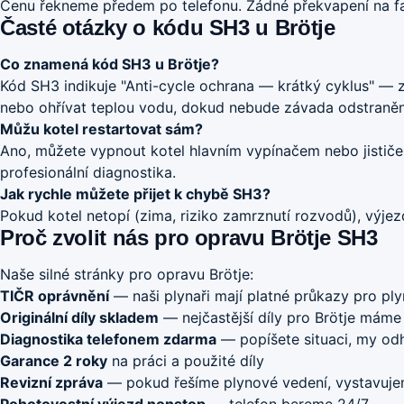
Cenu řekneme předem po telefonu. Žádné překvapení na fakt
Časté otázky o kódu SH3 u Brötje
Co znamená kód SH3 u Brötje?
Kód SH3 indikuje "Anti-cycle ochrana — krátký cyklus" — 
nebo ohřívat teplou vodu, dokud nebude závada odstraněn
Můžu kotel restartovat sám?
Ano, můžete vypnout kotel hlavním vypínačem nebo jističe
profesionální diagnostika.
Jak rychle můžete přijet k chybě SH3?
Pokud kotel netopí (zima, riziko zamrznutí rozvodů), výje
Proč zvolit nás pro opravu Brötje SH3
Naše silné stránky pro opravu Brötje:
TIČR oprávnění
— naši plynaři mají platné průkazy pro ply
Originální díly skladem
— nejčastější díly pro Brötje máme
Diagnostika telefonem zdarma
— popíšete situaci, my o
Garance 2 roky
na práci a použité díly
Revizní zpráva
— pokud řešíme plynové vedení, vystavujem