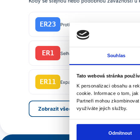
Kódy se stejnou nebo podobnou závažností u kot
ER23
Protizámrazová ochrana aktivní
ER1
Selhání zapálení / chybí plamen
Souhlas
Tato webová stránka použív
ER11
Expanzomat ztratil tlak
K personalizaci obsahu a re
cookie.
Informace o tom, jak
Partneři mohou zkombinovat s 
využíváte jejich služby.
Zobrazit všech 27 kódů Brotje →
Odmítnout