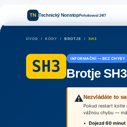
TN
Technický Nonstop
Pohotovost 24/7
ÚVOD
/
KÓDY
/
BROTJE
/
SH3
INFORMAČNÍ — BEZ CHYBY
SH3
Brotje SH3
⚠️
Nezvládáte to sa
Pokud restart kotle
vážnou chybu — mám
Dojezd 60 minut