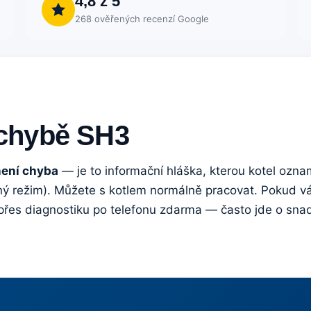
4,8 z 5
268 ověřených recenzí Google
 chybě SH3
není chyba
— je to informační hláška, kterou kotel oznam
anný režim). Můžete s kotlem normálně pracovat. Pokud v
přes diagnostiku po telefonu zdarma — často jde o sna