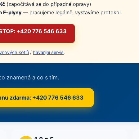
Kč
(započítává se do případné opravy)
a F-plyny
— pracujeme legálně, vystavíme protokol
TOP: +420 776 546 633
lynových kotlů
/
havarijní servis
.
co znamená a co s tím.
fonu zdarma: +420 776 546 633