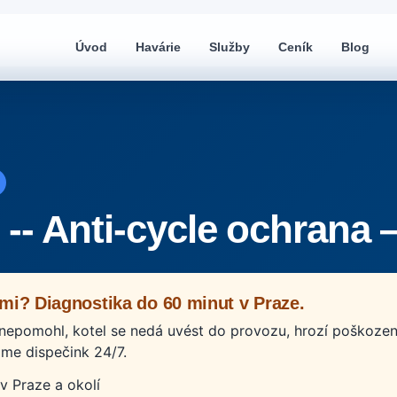
Úvod
Havárie
Služby
Ceník
Blog
 -- Anti-cycle ochrana 
mi? Diagnostika do 60 minut v Praze.
 nepomohl, kotel se nedá uvést do provozu, hrozí poškození
e dispečink 24/7.
v Praze a okolí