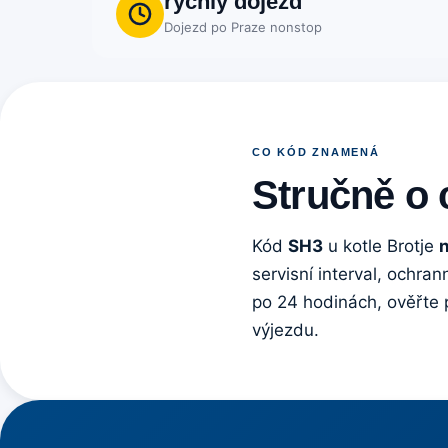
rychlý dojezd
Dojezd po Praze nonstop
CO KÓD ZNAMENÁ
Stručně o
Kód
SH3
u kotle Brotje
servisní interval, ochr
po 24 hodinách, ověřte 
výjezdu.