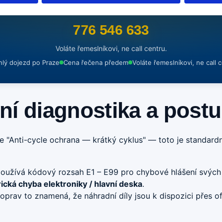
NONSTOP DISPEČINK
776 546 633
Voláte řemeslníkovi, ne call centru.
hlý dojezd po Praze
Cena řečena předem
Voláte řemeslníkovi, ne call 
ní diagnostika a post
uje "Anti-cycle ochrana — krátký cyklus" — toto je standard
používá kódový rozsah E1 – E99 pro chybové hlášení svých
ická chyba elektroniky / hlavní deska
.
rav to znamená, že náhradní díly jsou k dispozici přes ofic