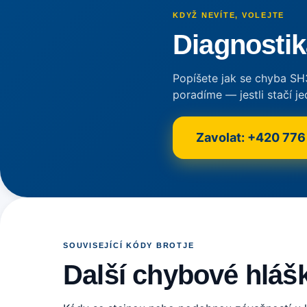
KDYŽ NEVÍTE, VOLEJTE
Diagnostik
Popíšete jak se chyba SH3 
poradíme — jestli stačí j
Zavolat: +420 77
SOUVISEJÍCÍ KÓDY BROTJE
Další chybové hlášk