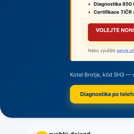
Diagnostika 850 
Certifikace TIČR 
VOLEJTE NONS
Nebo využijte
servis p
Kotel Brotje, kód SH3 — 
Diagnostika po tele