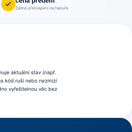
cena předem
Žádné překvapení na faktuře
uje aktuální stav (např.
ás kód ruší nebo nezmizí
dno vyřešitelnou věc bez