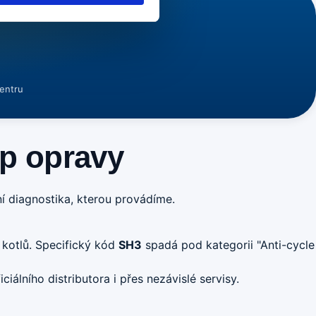
centru
up opravy
ní diagnostika, kterou provádíme.
 kotlů. Specifický kód
SH3
spadá pod kategorii "Anti-cycle
iálního distributora i přes nezávislé servisy.