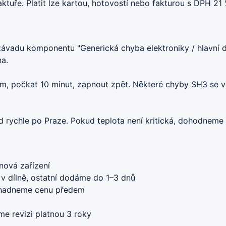
uře. Platit lze kartou, hotovostí nebo fakturou s DPH 21 
závadu komponentu "Generická chyba elektroniky / hlavní d
a.
m, počkat 10 minut, zapnout zpět. Některé chyby SH3 se vy
zd rychle po Praze. Pokud teplota není kritická, dohodnem
nová zařízení
 v dílně, ostatní dodáme do 1–3 dnů
dhadneme cenu předem
e revizi platnou 3 roky