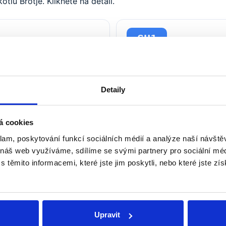
lů Brotje. Klikněte na detail.
SH1
Servisní upozorně
→
ER10
Bezpečnostní term
Detaily
→
á cookies
ER12
Nízký tlak v top
→
klam, poskytování funkcí sociálních médií a analýze naší návšt
 náš web využíváme, sdílíme se svými partnery pro sociální médi
těmito informacemi, které jste jim poskytli, nebo které jste zís
Upravit