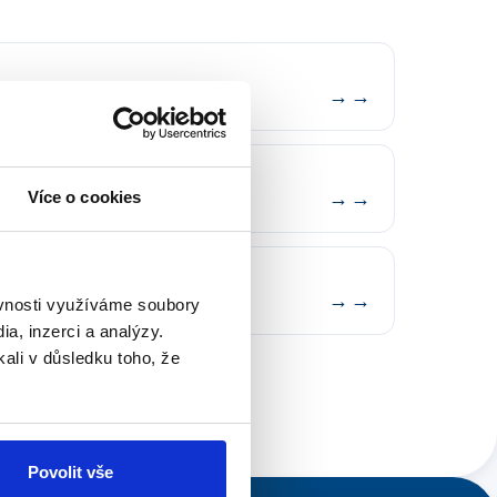
ní — překročen interval
→
ostat / přehřátí
Více o cookies
→
ném systému
→
ěvnosti využíváme soubory
a, inzerci a analýzy.
kali v důsledku toho, že
Povolit vše