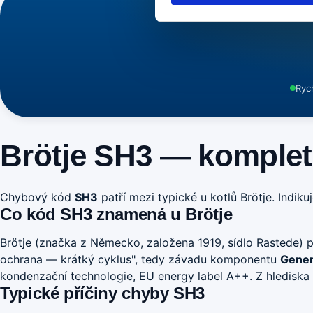
Ryc
Brötje SH3 — komplet
Chybový kód
SH3
patří mezi typické u kotlů Brötje. Indik
Co kód SH3 znamená u Brötje
Brötje (značka z Německo, založena 1919, sídlo Rastede) 
ochrana — krátký cyklus", tedy závadu komponentu
Gener
kondenzační technologie, EU energy label A++. Z hlediska op
Typické příčiny chyby SH3