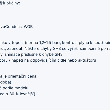
ší příčiny:
NovoCondens, WGB
aku v topení (norma 1,2–1,5 bar), kontrola plynu k spotřeb
ut, zapnout. Některé chyby SH3 se vyřeší samočinně po re
y, snímače příslušné k chybě SH3
ru / napětí na odpovídajícím čidle nebo aktuátoru
 je orientační cena:
 doba)
Kč podle modelu
cca o 30 % levnější)