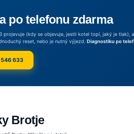
a po telefonu zdarma
projevuje (kdy se objevuje, jestli kotel topí, jaký je tlak)
ednoduchý reset, nebo je nutný výjezd.
Diagnostiku po tele
6 546 633
y Brotje