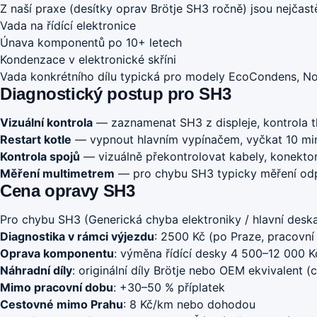
Z naší praxe (desítky oprav Brötje SH3 ročně) jsou nejčastěj
Vada na řídící elektronice
Únava komponentů po 10+ letech
Kondenzace v elektronické skříni
Vada konkrétního dílu typická pro modely EcoCondens, 
Diagnostický postup pro SH3
Vizuální kontrola
— zaznamenat SH3 z displeje, kontrola tl
Restart kotle
— vypnout hlavním vypínačem, vyčkat 10 min
Kontrola spojů
— vizuálně překontrolovat kabely, konektor
Měření multimetrem
— pro chybu SH3 typicky měření odpo
Cena opravy SH3
Pro chybu SH3 (Generická chyba elektroniky / hlavní deska)
Diagnostika v rámci výjezdu
: 2500 Kč (po Praze, pracovní
Oprava komponentu
: výměna řídící desky 4 500–12 000 
Náhradní díly
: originální díly Brötje nebo OEM ekvivalent (
Mimo pracovní dobu
: +30–50 % příplatek
Cestovné mimo Prahu
: 8 Kč/km nebo dohodou