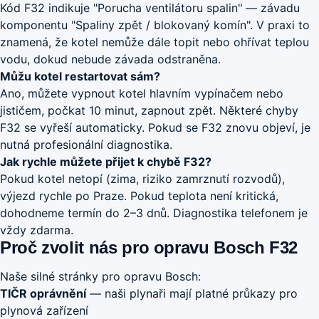
Kód F32 indikuje "Porucha ventilátoru spalin" — závadu
komponentu "Spaliny zpět / blokovaný komín". V praxi to
znamená, že kotel nemůže dále topit nebo ohřívat teplou
vodu, dokud nebude závada odstraněna.
Můžu kotel restartovat sám?
Ano, můžete vypnout kotel hlavním vypínačem nebo
jističem, počkat 10 minut, zapnout zpět. Některé chyby
F32 se vyřeší automaticky. Pokud se F32 znovu objeví, je
nutná profesionální diagnostika.
Jak rychle můžete přijet k chybě F32?
Pokud kotel netopí (zima, riziko zamrznutí rozvodů),
výjezd rychle po Praze. Pokud teplota není kritická,
dohodneme termín do 2–3 dnů. Diagnostika telefonem je
vždy zdarma.
Proč zvolit nás pro opravu Bosch F32
Naše silné stránky pro opravu Bosch:
TIČR oprávnění
— naši plynaři mají platné průkazy pro
plynová zařízení