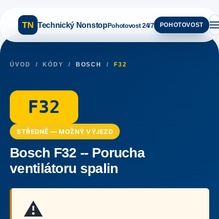
TN
Technický Nonstop
POHOTOVOST
Pohotovost 24/7
ÚVOD
/
KÓDY
/
BOSCH
/
F32
F32
STŘEDNĚ — MOŽNÝ VÝJEZD
Bosch F32 -- Porucha
ventilátoru spalin
⚠️