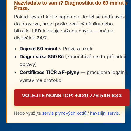
Nezvládáte to sami? Diagnostika do 60 minut v
Praze.
Pokud restart kotle nepomohl, kotel se nedá uvést
do provozu, hrozí poškození výměníku nebo
blikající LED indikuje vážnou chybu — máme
dispečink 24/7.
Dojezd 60 minut
v Praze a okolí
Diagnostika 850 Kč
(započítává se do případné
opravy)
Certifikace TIČR a F-plyny
— pracujeme legálně,
vystavíme protokol
VOLEJTE NONSTOP: +420 776 546 633
Nebo využijte
servis plynových kotlů
/
havarijní servis
.