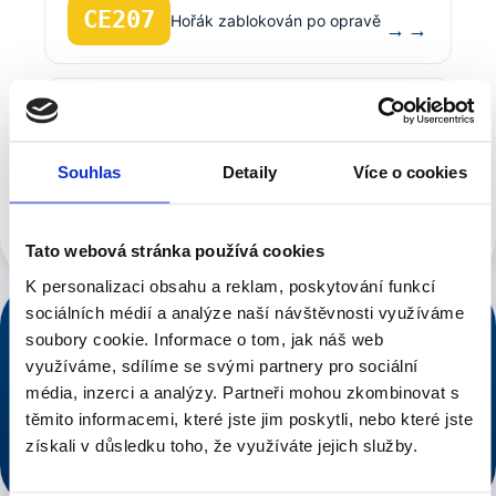
CE207
Hořák zablokován po opravě
→
Porucha čerpadla / nízký
F24
→
průtok
Souhlas
Detaily
Více o cookies
Zobrazit všech 42 kódů Bosch →
Tato webová stránka používá cookies
K personalizaci obsahu a reklam, poskytování funkcí
sociálních médií a analýze naší návštěvnosti využíváme
NONSTOP DISPEČINK
soubory cookie.
Informace o tom, jak náš web
776 546 633
využíváme, sdílíme se svými partnery pro sociální
média, inzerci a analýzy.
Partneři mohou zkombinovat s
Voláte řemeslníkovi, ne call centru.
těmito informacemi, které jste jim poskytli, nebo které jste
Rychlý dojezd po Praze
Cena řečena předem
získali v důsledku toho, že využíváte jejich služby.
Voláte řemeslníkovi, ne call centru