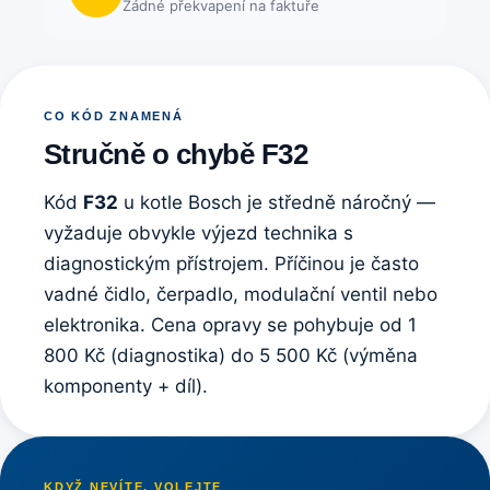
Žádné překvapení na faktuře
CO KÓD ZNAMENÁ
Stručně o chybě F32
Kód
F32
u kotle Bosch je středně náročný —
vyžaduje obvykle výjezd technika s
diagnostickým přístrojem. Příčinou je často
vadné čidlo, čerpadlo, modulační ventil nebo
elektronika. Cena opravy se pohybuje od 1
800 Kč (diagnostika) do 5 500 Kč (výměna
komponenty + díl).
KDYŽ NEVÍTE, VOLEJTE