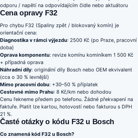
odporu / napětí na odpovídajícím čidle nebo aktuátoru
Cena opravy F32
Pro chybu F32 (Spaliny zpět / blokovaný komín) je
orientační cena:
Diagnostika v rámci výjezdu
: 2500 Kč (po Praze, pracovní
doba)
Oprava komponentu
: revize komínu kominíkem 1 500 Kč
+ případná oprava
Náhradní díly
: originální díly Bosch nebo OEM ekvivalent
(cca o 30 % levnější)
Mimo pracovní dobu
: +30–50 % příplatek
Cestovné mimo Prahu
: 8 Kč/km nebo dohodou
Cenu řekneme předem po telefonu. Žádné překvapení na
faktuře. Platit lze kartou, hotovostí nebo fakturou s DPH
21 %.
Časté otázky o kódu F32 u Bosch
Co znamená kód F32 u Bosch?