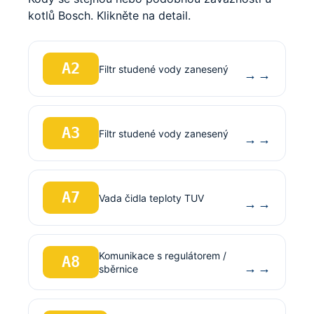
kotlů Bosch. Klikněte na detail.
A2
Filtr studené vody zanesený
→
A3
Filtr studené vody zanesený
→
A7
Vada čidla teploty TUV
→
Komunikace s regulátorem /
A8
→
sběrnice