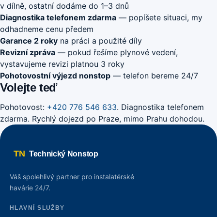
v dílně, ostatní dodáme do 1–3 dnů
Diagnostika telefonem zdarma
— popíšete situaci, my
odhadneme cenu předem
Garance 2 roky
na práci a použité díly
Revizní zpráva
— pokud řešíme plynové vedení,
vystavujeme revizi platnou 3 roky
Pohotovostní výjezd nonstop
— telefon bereme 24/7
Volejte teď
Pohotovost:
+420 776 546 633
. Diagnostika telefonem
zdarma. Rychlý dojezd po Praze, mimo Prahu dohodou.
TN
Technický Nonstop
Váš spolehlivý partner pro instalatérské
havárie 24/7.
HLAVNÍ SLUŽBY