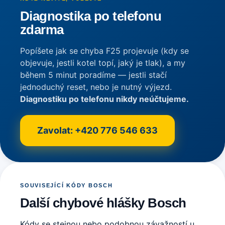
Diagnostika po telefonu
zdarma
Popíšete jak se chyba F25 projevuje (kdy se
objevuje, jestli kotel topí, jaký je tlak), a my
během 5 minut poradíme — jestli stačí
jednoduchý reset, nebo je nutný výjezd.
Diagnostiku po telefonu nikdy neúčtujeme.
Zavolat: +420 776 546 633
SOUVISEJÍCÍ KÓDY BOSCH
Další chybové hlášky Bosch
Kódy se stejnou nebo podobnou závažností u