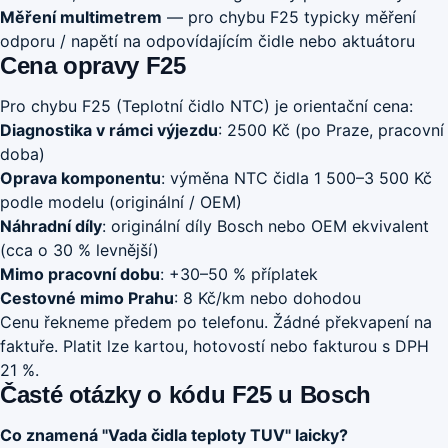
Měření multimetrem
— pro chybu F25 typicky měření
odporu / napětí na odpovídajícím čidle nebo aktuátoru
Cena opravy F25
Pro chybu F25 (Teplotní čidlo NTC) je orientační cena:
Diagnostika v rámci výjezdu
: 2500 Kč (po Praze, pracovní
doba)
Oprava komponentu
: výměna NTC čidla 1 500–3 500 Kč
podle modelu (originální / OEM)
Náhradní díly
: originální díly Bosch nebo OEM ekvivalent
(cca o 30 % levnější)
Mimo pracovní dobu
: +30–50 % příplatek
Cestovné mimo Prahu
: 8 Kč/km nebo dohodou
Cenu řekneme předem po telefonu. Žádné překvapení na
faktuře. Platit lze kartou, hotovostí nebo fakturou s DPH
21 %.
Časté otázky o kódu F25 u Bosch
Co znamená "Vada čidla teploty TUV" laicky?