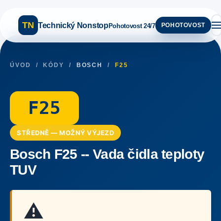
TN
Technický Nonstop
POHOTOVOST
Pohotovost 24/7
ÚVOD
/
KÓDY
/
BOSCH
/
F25
F25
STŘEDNĚ — MOŽNÝ VÝJEZD
Bosch F25 -- Vada čidla teploty
TUV
⚠️