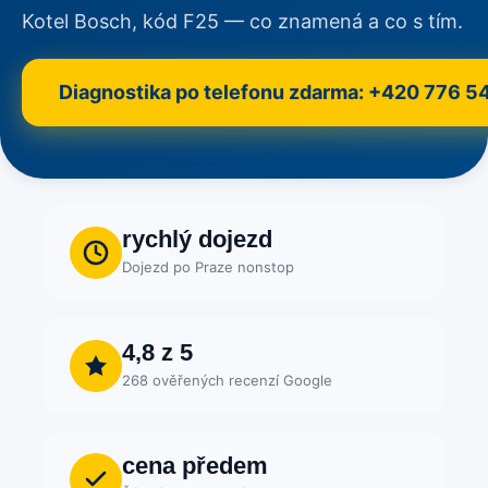
Kotel Bosch, kód F25 — co znamená a co s tím.
Diagnostika po telefonu zdarma: +420 776 5
rychlý dojezd
Dojezd po Praze nonstop
4,8 z 5
268 ověřených recenzí Google
cena předem