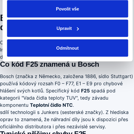
Povolit vše
Bosch F25 — kompletní
diagnostika a postup opravy
Upravit
Chybový kód
F25
patří mezi typické u kotlů Bosch.
Odmítnout
Indikuje "Vada čidla teploty TUV" — toto je standardní
diagnostika, kterou provádíme.
Co kód F25 znamená u Bosch
Bosch (značka z Německo, založena 1886, sídlo Stuttgart)
používá kódový rozsah F0 – F77, E1 – E9 pro chybové
hlášení svých kotlů. Specifický kód
F25
spadá pod
kategorii "Vada čidla teploty TUV", tedy závadu
komponentu
Teplotní čidlo NTC
.
sdílí technologii s Junkers (sesterské značky). Z hlediska
oprav to znamená, že náhradní díly jsou k dispozici přes
oficiálního distributora i přes nezávislé servisy.
Typické příčiny chyby F25