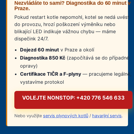
Nezvládáte to sami? Diagnostika do 60 minut v
Praze.
Pokud restart kotle nepomohl, kotel se nedá uvést
do provozu, hrozí poškození výměníku nebo
blikající LED indikuje vážnou chybu — máme
dispečink 24/7.
Dojezd 60 minut
v Praze a okolí
Diagnostika 850 Kč
(započítává se do případné
opravy)
Certifikace TIČR a F-plyny
— pracujeme legálně,
vystavíme protokol
VOLEJTE NONSTOP: +420 776 546 633
Nebo využijte
servis plynových kotlů
/
havarijní servis
.