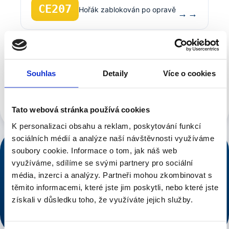
CE207
Hořák zablokován po opravě
→
Porucha čerpadla / nízký
F24
→
průtok
Souhlas
Detaily
Více o cookies
Zobrazit všech 42 kódů Bosch →
Tato webová stránka používá cookies
K personalizaci obsahu a reklam, poskytování funkcí
sociálních médií a analýze naší návštěvnosti využíváme
soubory cookie.
Informace o tom, jak náš web
NONSTOP DISPEČINK
využíváme, sdílíme se svými partnery pro sociální
776 546 633
média, inzerci a analýzy.
Partneři mohou zkombinovat s
těmito informacemi, které jste jim poskytli, nebo které jste
Voláte řemeslníkovi, ne call centru.
získali v důsledku toho, že využíváte jejich služby.
Rychlý dojezd po Praze
Cena řečena předem
Voláte řemeslníkovi, ne call centru