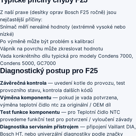
Z naší praxe (desítky oprav Bosch F25 ročně) jsou
nejčastější příčiny:
Snímač měří nereálné hodnoty (extrémně vysoké nebo
nízké)
Po výměně může být problém s kalibrací
Vápník na povrchu může zkreslovat hodnotu
Vada konkrétního dílu typická pro modely Condens 7000,
Condens 5000, GC7000
Diagnostický postup pro F25
Závěrečná kontrola
— uvedení kotle do provozu, test
provozního stavu, kontrola dalších kódů
Výměna komponentu
— pokud je vada potvrzena,
výměna teplotní čidlo ntc za originální / OEM díl
Test funkce komponentu
— pro Teplotní čidlo NTC
provedeme funkční test pro potvrzení / vyloučení závady
Diagnostika servisním přístrojem
— připojení Vaillant DIA,
Bosch HT, nebo univerzální diagnostiky podle značky