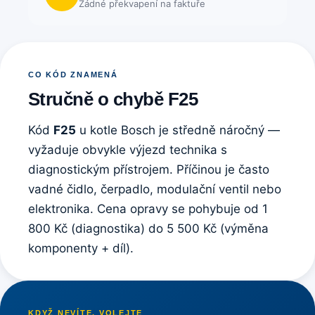
Žádné překvapení na faktuře
CO KÓD ZNAMENÁ
Stručně o chybě F25
Kód
F25
u kotle Bosch je středně náročný —
vyžaduje obvykle výjezd technika s
diagnostickým přístrojem. Příčinou je často
vadné čidlo, čerpadlo, modulační ventil nebo
elektronika. Cena opravy se pohybuje od 1
800 Kč (diagnostika) do 5 500 Kč (výměna
komponenty + díl).
KDYŽ NEVÍTE, VOLEJTE