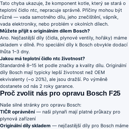
Tato chyba ukazuje, že komponent kotle, který se stará o
teplotní čidlo ntc, nepracuje správně. Příčiny mohou být
různé — vada samotného dílu, jeho znečištění, vápník,
vada elektroniky, nebo problém v okolních dílech.
Můžete přijít s originálním dílem Bosch?
Ano. Nejčastější díly (čidla, plynové ventily, hořáky) máme
skladem v dílně. Pro speciální díly k Bosch obvykle dodací
lhůta 1–3 dny.
Jakou má teplotní čidlo ntc životnost?
Standardně 8–15 let podle značky a kvality dílu. Originální
díly Bosch mají typicky lepší životnost než OEM
ekvivalenty (~o 20%), ale jsou dražší. Po výměně
dostanete od nás 2 roky garance.
Proč zvolit nás pro opravu Bosch F25
Naše silné stránky pro opravu Bosch:
TIČR oprávnění
— naši plynaři mají platné průkazy pro
plynová zařízení
Originální díly skladem
— nejčastější díly pro Bosch máme