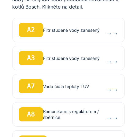
kotlů Bosch. Klikněte na detail.
A2
Filtr studené vody zanesený
→
A3
Filtr studené vody zanesený
→
A7
Vada čidla teploty TUV
→
Komunikace s regulátorem /
A8
→
sběrnice