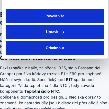
Baxi E17 — kompletní
Povolit vše
diagnostika a postup opravy
Upravit
Pokud na displeji kotle Baxi svítí
E17
, jedná se o
specifickou závadu spojenou s "Vada teplotního čidla
NTC". V naší praxi tento kód řešíme pravidelně u modelů
Odmítnout
Luna Duo-Tec, Eco Compact, Main.
Co kód E17 znamená u Baxi
Baxi (značka z Itálie, založena 1925, sídlo Bassano del
Grappa) používá kódový rozsah E1 – E99 pro chybové
hlášení svých kotlů. Specifický kód
E17
spadá pod
kategorii "Vada teplotního čidla NTC", tedy závadu
komponentu
Teplotní čidlo NTC
.
oblíbená u domácností pro design. Z hlediska oprav to
znamená, že náhradní díly jsou k dispozici přes oficiálního
distributora i přes nezávislé servisy.