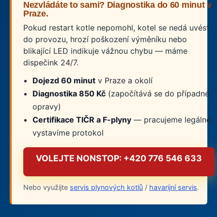
Nezvládáte to sami? Diagnostika do 60 minut v
Praze.
Pokud restart kotle nepomohl, kotel se nedá uvést
do provozu, hrozí poškození výměníku nebo
blikající LED indikuje vážnou chybu — máme
dispečink 24/7.
Dojezd 60 minut
v Praze a okolí
Diagnostika 850 Kč
(započítává se do případné
opravy)
Certifikace TIČR a F-plyny
— pracujeme legálně,
vystavíme protokol
VOLEJTE NONSTOP: +420 776 546 633
Nebo využijte
servis plynových kotlů
/
havarijní servis
.