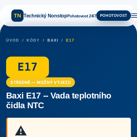
TN
Technický Nonstop
POHOTOVOST
Pohotovost 24/7
ÚVOD
/
KÓDY
/
BAXI
/
E17
E17
STŘEDNĚ — MOŽNÝ VÝJEZD
Baxi E17 -- Vada teplotního
čidla NTC
⚠️