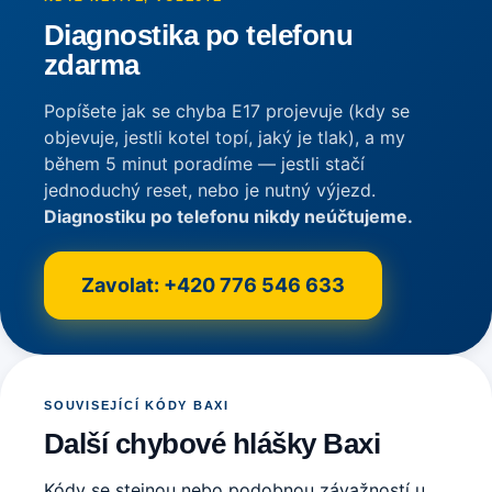
Diagnostika po telefonu
zdarma
Popíšete jak se chyba E17 projevuje (kdy se
objevuje, jestli kotel topí, jaký je tlak), a my
během 5 minut poradíme — jestli stačí
jednoduchý reset, nebo je nutný výjezd.
Diagnostiku po telefonu nikdy neúčtujeme.
Zavolat: +420 776 546 633
SOUVISEJÍCÍ KÓDY BAXI
Další chybové hlášky Baxi
Kódy se stejnou nebo podobnou závažností u