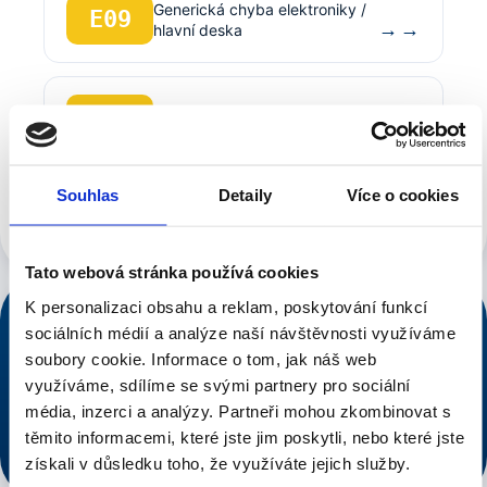
Generická chyba elektroniky /
E09
→
hlavní deska
E12
Detekce úniku vody v kotli
→
Souhlas
Detaily
Více o cookies
Zobrazit všech 36 kódů Baxi →
Tato webová stránka používá cookies
K personalizaci obsahu a reklam, poskytování funkcí
NONSTOP DISPEČINK
sociálních médií a analýze naší návštěvnosti využíváme
776 546 633
soubory cookie.
Informace o tom, jak náš web
využíváme, sdílíme se svými partnery pro sociální
Voláte řemeslníkovi, ne call centru.
média, inzerci a analýzy.
Partneři mohou zkombinovat s
Rychlý dojezd po Praze
Cena řečena předem
těmito informacemi, které jste jim poskytli, nebo které jste
Voláte řemeslníkovi, ne call centru
získali v důsledku toho, že využíváte jejich služby.