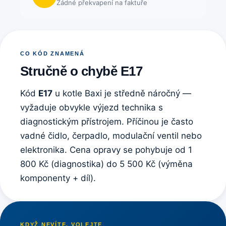
Žádné překvapení na faktuře
CO KÓD ZNAMENÁ
Stručně o chybě E17
Kód
E17
u kotle Baxi je středně náročný —
vyžaduje obvykle výjezd technika s
diagnostickým přístrojem. Příčinou je často
vadné čidlo, čerpadlo, modulační ventil nebo
elektronika. Cena opravy se pohybuje od 1
800 Kč (diagnostika) do 5 500 Kč (výměna
komponenty + díl).
KDYŽ NEVÍTE, VOLEJTE