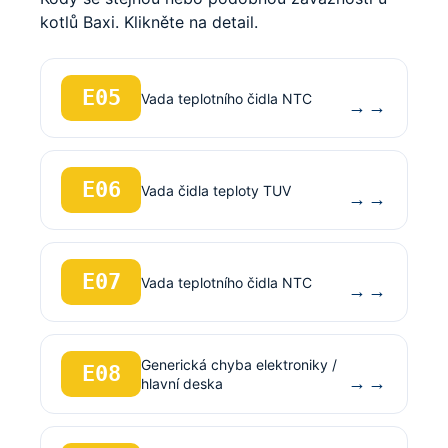
kotlů Baxi. Klikněte na detail.
E05
Vada teplotního čidla NTC
→
E06
Vada čidla teploty TUV
→
E07
Vada teplotního čidla NTC
→
Generická chyba elektroniky /
E08
→
hlavní deska