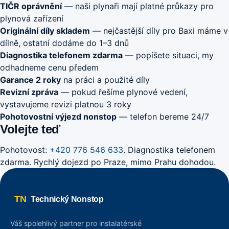
TIČR oprávnění
— naši plynaři mají platné průkazy pro
plynová zařízení
Originální díly skladem
— nejčastější díly pro Baxi máme v
dílně, ostatní dodáme do 1–3 dnů
Diagnostika telefonem zdarma
— popíšete situaci, my
odhadneme cenu předem
Garance 2 roky
na práci a použité díly
Revizní zpráva
— pokud řešíme plynové vedení,
vystavujeme revizi platnou 3 roky
Pohotovostní výjezd nonstop
— telefon bereme 24/7
Volejte teď
Pohotovost:
+420 776 546 633
. Diagnostika telefonem
zdarma. Rychlý dojezd po Praze, mimo Prahu dohodou.
TN
Technický Nonstop
Váš spolehlivý partner pro instalatérské