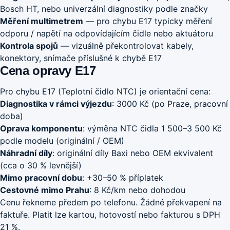
Bosch HT, nebo univerzální diagnostiky podle značky
Měření multimetrem
— pro chybu E17 typicky měření
odporu / napětí na odpovídajícím čidle nebo aktuátoru
Kontrola spojů
— vizuálně překontrolovat kabely,
konektory, snímače příslušné k chybě E17
Cena opravy E17
Pro chybu E17 (Teplotní čidlo NTC) je orientační cena:
Diagnostika v rámci výjezdu
: 3000 Kč (po Praze, pracovní
doba)
Oprava komponentu
: výměna NTC čidla 1 500–3 500 Kč
podle modelu (originální / OEM)
Náhradní díly
: originální díly Baxi nebo OEM ekvivalent
(cca o 30 % levnější)
Mimo pracovní dobu
: +30–50 % příplatek
Cestovné mimo Prahu
: 8 Kč/km nebo dohodou
Cenu řekneme předem po telefonu. Žádné překvapení na
faktuře. Platit lze kartou, hotovostí nebo fakturou s DPH
21 %.