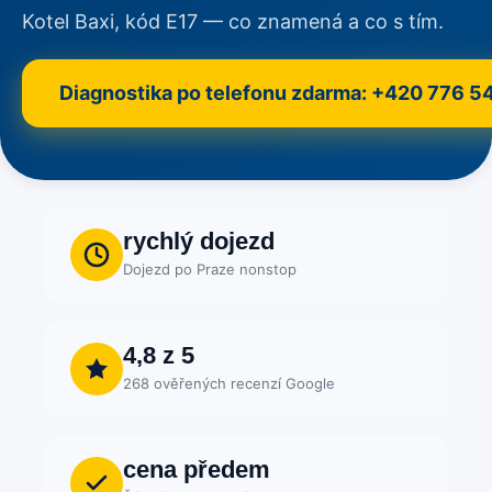
Kotel Baxi, kód E17 — co znamená a co s tím.
Diagnostika po telefonu zdarma: +420 776 5
rychlý dojezd
Dojezd po Praze nonstop
4,8 z 5
268 ověřených recenzí Google
cena předem