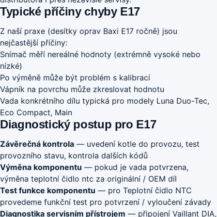
Typické příčiny chyby E17
Z naší praxe (desítky oprav Baxi E17 ročně) jsou
nejčastější příčiny:
Snímač měří nereálné hodnoty (extrémně vysoké nebo
nízké)
Po výměně může být problém s kalibrací
Vápník na povrchu může zkreslovat hodnotu
Vada konkrétního dílu typická pro modely Luna Duo-Tec,
Eco Compact, Main
Diagnostický postup pro E17
Závěrečná kontrola
— uvedení kotle do provozu, test
provozního stavu, kontrola dalších kódů
Výměna komponentu
— pokud je vada potvrzena,
výměna teplotní čidlo ntc za originální / OEM díl
Test funkce komponentu
— pro Teplotní čidlo NTC
provedeme funkční test pro potvrzení / vyloučení závady
Diagnostika servisním přístrojem
— připojení Vaillant DIA,