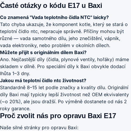
Časté otázky o kódu E17 u Baxi
Co znamená "Vada teplotního čidla NTC" laicky?
Tato chyba ukazuje, že komponent kotle, který se stará o
teplotní čidlo ntc, nepracuje správně. Příčiny mohou být
různé — vada samotného dílu, jeho znečištění, vápník,
vada elektroniky, nebo problém v okolních dílech.
Můžete přijít s originálním dílem Baxi?
Ano. Nejčastější díly (čidla, plynové ventily, hořáky) máme
skladem v dílně. Pro speciální díly k Baxi obvykle dodací
lhůta 1–3 dny.
Jakou má teplotní čidlo ntc životnost?
Standardně 8–15 let podle značky a kvality dílu. Originální
díly Baxi mají typicky lepší životnost než OEM ekvivalenty
(~o 20%), ale jsou dražší. Po výměně dostanete od nás 2
roky garance.
Proč zvolit nás pro opravu Baxi E17
Naše silné stránky pro opravu Baxi: